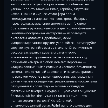
выполняйте контракты в роскошных особняках, на
улицах Торонто, Майами, Риме, Карибах, в пустыне
Сахары, Токио и Сиднее. Атмосфера полна
голливудского напряжения: неон, кровь, быстрые
перестрелки, замедление времени в gun-fu стиле,
брутальные рукопашные бои и зрелищные финишеры.
Геймплей построен на мастерстве — используйте
пистолеты, автоматы, дробовики, мечи,
импровизированное оружие, уклоняйтесь, активируйте
слоу-мо и устраняйте врагов стильно. Ограниченные
ресурсы заставляют думать стратегически,
использовать окружение и переключаться между
режимами камеры в любой момент. Персонаж —
хладнокровный 'Suit' в стильном костюме, без лишнего
сюжета, только чистый адреналин и насилие. Графика
на высоком уровне с детализированными локациями,
динамическим освещением, реалистичными эффектами
разрушения и крови. Звук — мощный саундтрек,
аутентичные выстрелы и удары — усиливает ощущение
боевика. Suit for Hire – v1.0.1 + CrackFix FitGirl — это
полная версия игры для ПК с таблеткой,
оптимизированный репак FitGirl малого размера для