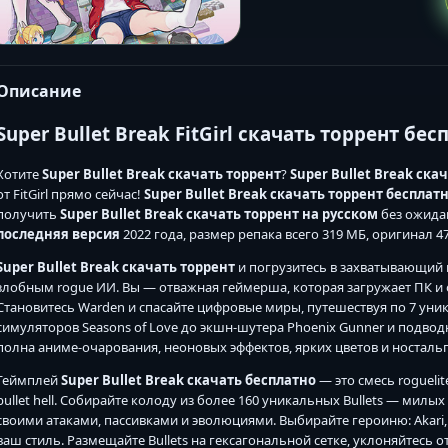
Описание
Super Bullet Break FitGirl скачать торрент бес
Хотите
Super Bullet Break скачать торрент
?
Super Bullet Break ска
от FitGirl прямо сейчас!
Super Bullet Break скачать торрент бесплат
получить
Super Bullet Break скачать торрент на русском
без ожида
последняя версия
2022 года, размер репака всего 319 МБ, оригинал 475
Super Bullet Break скачать торрент
и погрузитесь в захватывающий 
злобным rogue ИИ. Вы — отважная геймерша, которая загружает ПК и
Становитесь Warden и спасайте цифровые миры, путешествуя по 7 ун
симуляторов Seasons of Love до экшн-шутера Phoenix Gunner и подв
полна аниме-очарования, неоновых эффектов, ярких цветов и ностальг
Геймплей
Super Bullet Break скачать бесплатно
— это смесь roguelit
bullet hell. Собирайте колоду из более 160 уникальных Bullets — мил
своими атаками, пассивками и эволюциями. Выбирайте героиню: Akari,
ваш стиль. Размещайте Bullets на гексагональной сетке, уклоняйтесь 