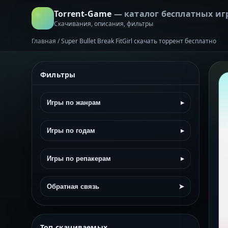
Torrent-Game
— каталог бесплатных иг
Скачивания, описания, фильтры
Главная
/
Super Bullet Break FitGirl скачать торрент бесплатно
Фильтры
Игры по жанрам
▸
Игры по годам
▸
Игры по репакерам
▸
Обратная связь
➤
Топ скачиваемых