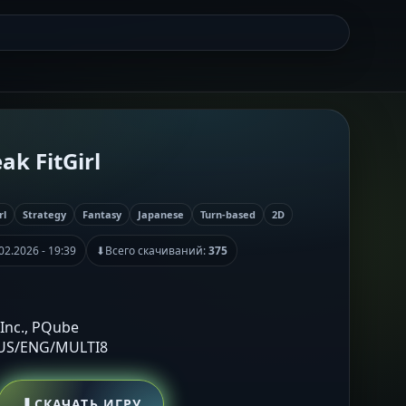
ak FitGirl
rl
Strategy
Fantasy
Japanese
Turn-based
2D
02.2026 - 19:39
⬇
Всего скачиваний:
375
 Inc., PQube
RUS/ENG/MULTI8
⬇
СКАЧАТЬ ИГРУ