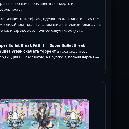
рная генерация, перманентная смерть и
абельность.
кализация интерфейса, идеально для фанатов Slay the
с аниме-дизайном, плавные анимации, оптимизирована для
елов и взрывов без полной озвучки, фокус на
uper Bullet Break FitGirl
—
Super Bullet Break
Bullet Break скачать торрент
и наслаждайтесь
оды! Для PC, бесплатно, на русском, полная версия —