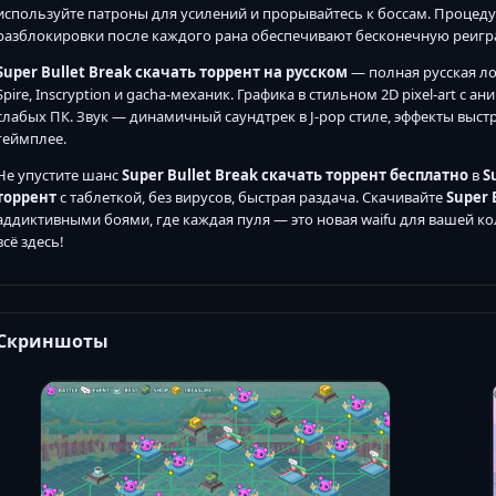
используйте патроны для усилений и прорывайтесь к боссам. Процеду
разблокировки после каждого рана обеспечивают бесконечную реигр
Super Bullet Break скачать торрент на русском
— полная русская ло
Spire, Inscryption и gacha-механик. Графика в стильном 2D pixel-art 
слабых ПК. Звук — динамичный саундтрек в J-pop стиле, эффекты выстр
геймплее.
Не упустите шанс
Super Bullet Break скачать торрент бесплатно
в
S
торрент
с таблеткой, без вирусов, быстрая раздача. Скачивайте
Super 
аддиктивными боями, где каждая пуля — это новая waifu для вашей кол
всё здесь!
Скриншоты