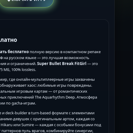
платно
чать бесплатно
полную версию в компактном репаке
но
на русском языке — это лучшая возможность
ния и ограничений.
Super Bullet Break FitGirl
— это
 МБ, 100% lossless.
мир, где онлайн-мультиплеерные игры захвачены
 обнаруживает хаос: любимые игры повреждены.
икальным игровым картам — от романтических
одных приключений The Aquarhythm Deep. Атмосфера
ии по gacha-играм.
e и deck-builder в turn-based формате с элементами
ых аниме-девушек с оригинальным артом, каждая со
 Hikaru или Sumire — каждая с особыми бонусами под
от паттернов пуль врагов, комбинируйте синергии,