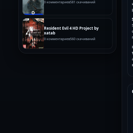
0 комментариев
581 скачиваний
Resident Evil 4 HD Project by
xatab
0 комментариев
560 скачиваний