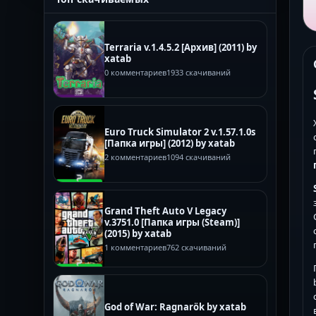
Terraria v.1.4.5.2 [Архив] (2011) by
xatab
0 комментариев
1933 скачиваний
Euro Truck Simulator 2 v.1.57.1.0s
[Папка игры] (2012) by xatab
2 комментариев
1094 скачиваний
Grand Theft Auto V Legacy
v.3751.0 [Папка игры (Steam)]
(2015) by xatab
1 комментариев
762 скачиваний
God of War: Ragnarök by xatab