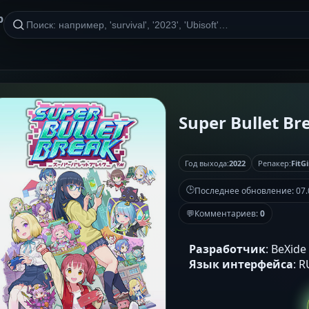
р
Super Bullet Bre
Год выхода:
2022
Репакер:
FitGi
🕒
Последнее обновление:
07.
💬
Комментариев:
0
Разработчик
: BeXide
Язык интерфейса
: 