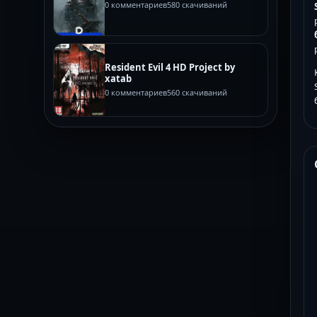
0 комментариев
580 скачиваний
Resident Evil 4 HD Project by
xatab
0 комментариев
560 скачиваний