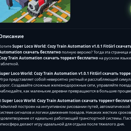
Описание
Хотите
Super Loco World: Cozy Train Automation v1.0.1 FitGirl скача
Automation скачать бесплатно
полную версию? Тогда эта страница 
Cozy Train Automation скачать торрент бесплатно
на русском языке
таблеткой.
Super Loco World: Cozy Train Automation v1.0.1 FitGirl скачать торр
Игра представляет собой невероятно уютный и расслабляющий симуля
дорог. Создавайте сложные железнодорожные сети, управляйте поезд
наблюдайте, как маленькие деревни превращаются в большие процв
В
Super Loco World: Cozy Train Automation скачать торрент беспла
Геймплей построен на интуитивном рисовании путей, автоматической
системе сигналов и логики движения поездов. Никаких жестких сроков 
удовлетворение от идеально работающей транспортной системы. Паст
атмосфера делают игру идеальной для отдыха после тяжелого дня.