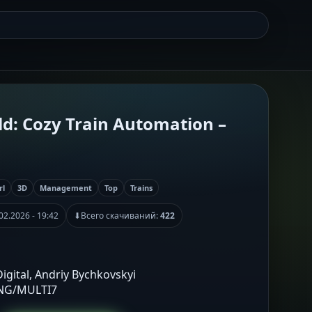
d: Cozy Train Automation –
rl
3D
Management
Top
Trains
02.2026 - 19:42
⬇
Всего скачиваний:
422
Digital, Andriy Bychkovskyi
ENG/MULTI7