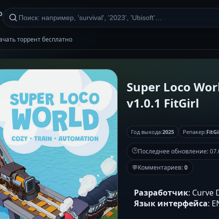
р
 скачать торрент бесплатно
Super Loco Worl
v1.0.1 FitGirl
Год выхода:
2025
Репакер:
FitGi
🕒
Последнее обновление:
07.
💬
Комментариев:
0
Разработчик
: Curve 
Язык интерфейса
: 