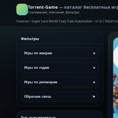
Torrent-Game
— каталог бесплатных иг
Скачивания, описания, фильтры
Главная
/
Super Loco World: Cozy Train Automation – v1.0.1 FitGirl
Фильтры
Игры по жанрам
▸
Игры по годам
▸
Игры по репакерам
▸
Обратная связь
➤
Топ скачиваемых