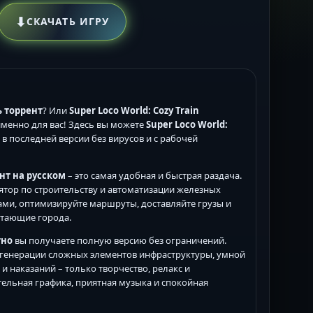
⬇
СКАЧАТЬ ИГРУ
ть торрент
? Или
Super Loco World: Cozy Train
именно для вас! Здесь вы можете
Super Loco World:
 в последней версии без вирусов и с рабочей
ент на русском
– это самая удобная и быстрая раздача.
тор по строительству и автоматизации железных
ами, оптимизируйте маршруты, доставляйте грузы и
етающие города.
тно
вы получаете полную версию без ограничений.
 генерации сложных элементов инфраструктуры, умной
и наказаний – только творчество, релакс и
ельная графика, приятная музыка и спокойная