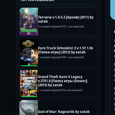
Terraria v.1.4.5.2 [Архив] (2011) by
xatab
0 комментариев
1931 скачиваний
Euro Truck Simulator 2 v.1.57.1.0s
[Папка игры] (2012) by xatab
1 комментариев
1081 скачиваний
Grand Theft Auto V Legacy
v.3751.0 [Папка игры (Steam)]
(2015) by xatab
1 комментариев
754 скачиваний
God of War: Ragnarök by xatab