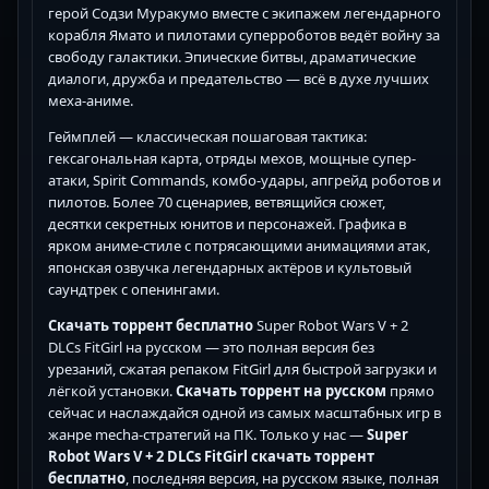
герой Содзи Муракумо вместе с экипажем легендарного
корабля Ямато и пилотами суперроботов ведёт войну за
свободу галактики. Эпические битвы, драматические
диалоги, дружба и предательство — всё в духе лучших
меха-аниме.
Геймплей — классическая пошаговая тактика:
гексагональная карта, отряды мехов, мощные супер-
атаки, Spirit Commands, комбо-удары, апгрейд роботов и
пилотов. Более 70 сценариев, ветвящийся сюжет,
десятки секретных юнитов и персонажей. Графика в
ярком аниме-стиле с потрясающими анимациями атак,
японская озвучка легендарных актёров и культовый
саундтрек с опенингами.
Скачать торрент бесплатно
Super Robot Wars V + 2
DLCs FitGirl на русском — это полная версия без
урезаний, сжатая репаком FitGirl для быстрой загрузки и
лёгкой установки.
Скачать торрент на русском
прямо
сейчас и наслаждайся одной из самых масштабных игр в
жанре mecha-стратегий на ПК. Только у нас —
Super
Robot Wars V + 2 DLCs FitGirl скачать торрент
бесплатно
, последняя версия, на русском языке, полная