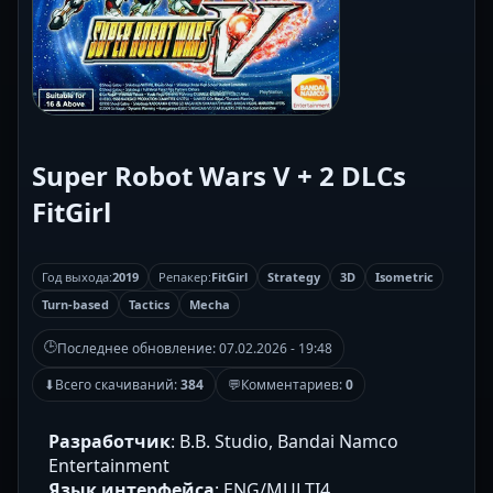
Super Robot Wars V + 2 DLCs
FitGirl
Год выхода:
2019
Репакер:
FitGirl
Strategy
3D
Isometric
Turn-based
Tactics
Mecha
🕒
Последнее обновление:
07.02.2026 - 19:48
⬇
Всего скачиваний:
384
💬
Комментариев:
0
Разработчик
: B.B. Studio, Bandai Namco
Entertainment
Язык интерфейса
: ENG/MULTI4