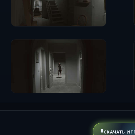
⬇️
СКАЧАТЬ ИГ