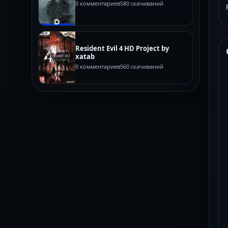
0 комментариев
580 скачиваний
Resident Evil 4 HD Project by
xatab
0 комментариев
560 скачиваний