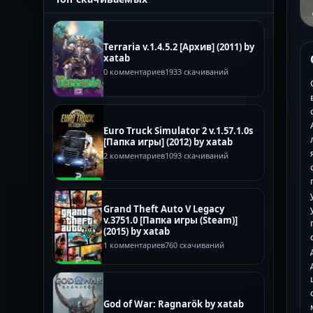
Terraria v.1.4.5.2 [Архив] (2011) by
xatab
0 комментариев
1933 скачиваний
Euro Truck Simulator 2 v.1.57.1.0s
[Папка игры] (2012) by xatab
2 комментариев
1093 скачиваний
Grand Theft Auto V Legacy
v.3751.0 [Папка игры (Steam)]
(2015) by xatab
1 комментариев
760 скачиваний
God of War: Ragnarök by xatab