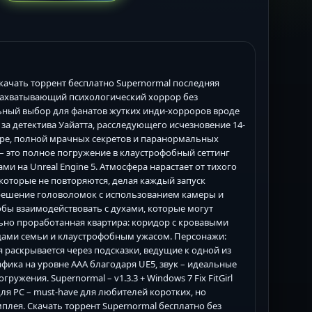
, скачать торрент бесплатно Supernormal последняя
 захватывающий психологический хоррор без
льный выбор для фанатов жутких инди-хорроров вроде
аете за детектива Уайатта, расследующего исчезновение 14-
ире, полной мрачных секретов и паранормальных
 – это полное погружение в клаустрофобный сеттинг
 на Unreal Engine 5. Атмосфера нарастает от тихого
которые не повторяются, делая каждый запуск
решение головоломок с использованием камеры и
обы взаимодействовать с духами, которые могут
льно проработанная квартира: коридор с кровавыми
ещами семьи и клаустрофобным ужасом. Персонажи:
я раскрывается через подсказки, ведущие к одной из
афика на уровне AAA благодаря UE5, звук – идеальные
жения. Supernormal – v1.3.3 + Windows 7 Fix FitGirl
ля PC – must-have для любителей коротких, но
лея. Скачать торрент Supernormal бесплатно без