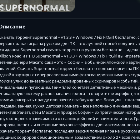
Описание
Скачать торрент Supernormal – v1.3.3 + Windows 7 Fix FitGirl бесплатно
версия полная игра на русском для ПК – это лучший способ получить
ожидания. Supernormal скачать торрент на русском бесплатно – идеа
Allison Road и PT. В Supernormal – v1.3.3 + Windows 7 Fix FitGirl вы игр
летней дочери Масато Сакамото – Софии – в обычной японской кварт
явлений. Скачать Supernormal торрент бесплатно полная версия на ПК
одной квартиры с гиперреалистичными фотосканированными текстурами
поиска улик до внезапных рандомизированных скримеров и событий, 
уникальным и пугающим. Геймплей сочетает детективные механики, 
уникальную систему распознавания голоса – говорите в микрофон, чт
помочь раскрыть правду или ввести в заблуждение. Локации – тщате
следами, ванная, кухня, детская комната – все наполнено личными в
детектив Уайатт, отец Масато и призрак Софии – их трагическая истори
двух концовок в зависимости от ваших действий и внимательности. Гр
шорохи, шепоты и внезапные звуковые эффекты для максимального погру
скачать торрент бесплатно последняя версия полная игра на русском д
мощных хорроров с эмоциональным воздействием около 2 часов геймп