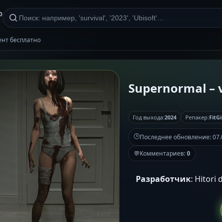
р
рент бесплатно
Supernormal – v
Год выхода:
2024
Репакер:
FitGi
🕒
Последнее обновление:
07.
💬
Комментариев:
0
Разработчик
: Hitori