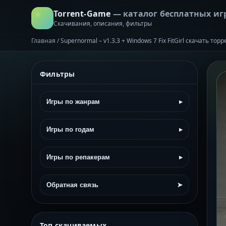
Torrent-Game
— каталог бесплатных иг
Скачивания, описания, фильтры
Главная
/
Supernormal – v1.3.3 + Windows 7 Fix FitGirl скачать тор
Фильтры
Игры по жанрам
▸
Игры по годам
▸
Игры по репакерам
▸
Обратная связь
➤
Топ скачиваемых