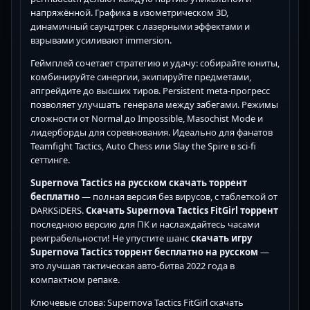
напряжённой. Графика в изометрическом 3D,
динамичный саундтрек с лазерными эффектами и
взрывами усиливают immersion.
Геймплей сочетает стратегию и удачу: собирайте юниты,
комбинируйте синергии, экипируйте предметами,
апгрейдите до высших тиров. Persistent meta-прогресс
позволяет улучшать генерала между забегами. Режимы
сложности от Normal до Impossible, Masochist Mode и
лидерборды для соревнования. Идеально для фанатов
Teamfight Tactics, Auto Chess или Slay the Spire в sci-fi
сеттинге.
Supernova Tactics на русском скачать торрент
бесплатно
— полная версия без вирусов, с таблеткой от
DARKSiDERS.
Скачать Supernova Tactics FitGirl торрент
последнюю версию для ПК и наслаждайтесь часами
реиграбельности! Не упустите шанс
скачать игру
Supernova Tactics торрент бесплатно на русском
—
это лучшая тактическая авто-битва 2022 года в
компактном репаке.
Ключевые слова: Supernova Tactics FitGirl скачать