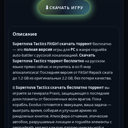
⬇
СКАЧАТЬ ИГРУ
Описание
Supernova Tactics FitGirl скачать торрент
бесплатно
— это
полная версия
игры для
PC
в жанре roguelite
auto-battler с русской локализацией.
Скачать
Supernova Tactics торрент бесплатно
на русском
языке прямо сейчас и окунитесь в sci-fi мир
апокалипсиса! Последняя версия от FitGirl Repack сжата
до 1.2 GB из оригинальных 2.2 GB, без потери качества.
В
Supernova Tactics скачать бесплатно торрент
вы
играете за генерала Praxis, защищающего последние
доки планеты от бесконечных волн врагов. Пока
корабль Exodus готовится к эвакуации, ваша задача —
выиграть время, собирая и улучшая армию из
рандомных юнитов. Атмосфера отчаяния, эпические
автобои, разрушаемые локации и roguelite-элементы с
permadeath делают каждую партию уникальной и