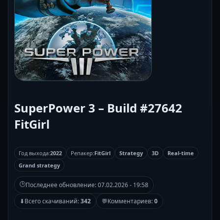
SuperPower 3 – Build #27642
FitGirl
Год выхода:
2022
Репакер:
FitGirl
Strategy
3D
Real-time
Grand strategy
🕒
Последнее обновление:
07.02.2026 - 19:58
⬇
Всего скачиваний:
342
💬
Комментариев:
0