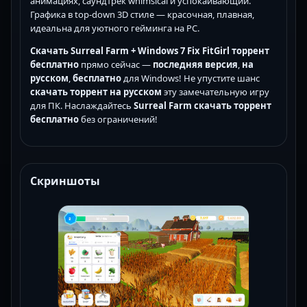
анимациях, саундтрек whimsical и успокаивающий.
Графика в top-down 3D стиле — красочная, плавная,
идеальна для уютного гейминга на PC.
Скачать Surreal Farm + Windows 7 Fix FitGirl торрент
бесплатно
прямо сейчас —
последняя версия
,
на
русском
,
бесплатно
для Windows! Не упустите шанс
скачать торрент на русском
эту замечательную игру
для ПК. Наслаждайтесь
Surreal Farm скачать торрент
бесплатно
без ограничений!
Скриншоты