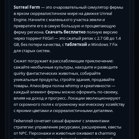
Surreal Farm
— это очаровательный симулятор фермы
в ярком сюрреалистичном мире на движке Unreal
Engine. Начните с маленького участка земли и
превратите его в самую большую и процветающую
ферму региона.
Скачать бесплатно
полную версию
через торрент FitGirl — это сжатый репак с 2.7 GB до 1.4
GB, без потери качества, с
таблеткой
и Windows 7 Fix
для старых систем.
Сюжет погружает в расслабляющее приключение:
сажайте необычные культуры, находите и разводите
quirky фантастических животных, собирайте
уникальные продукты, стройте здания, продавайте
товары. Атмосфера полна whimsy и креативности —
каждый элемент фермы можно оформить по-своему,
влияя на доход и прогресс. Локации эволюционируют
от скромного поля к огромному магическому хозяйству
с яркими цветами и сюрреалистичными деталями.
Геймплей сочетает casual фарминг с элементами
стратегии: управление ресурсами, расширение, квесты
от NPC. Персонажи и животные оживают в charming