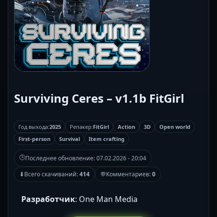
Surviving Ceres – v1.1b FitGirl
Год выхода:
2025
Репакер:
FitGirl
Action
3D
Open world
First-person
Survival
Item crafting
🕒
Последнее обновление:
07.02.2026 - 20:04
⬇
Всего скачиваний:
414
💬
Комментариев:
0
Разработчик
: One Man Media