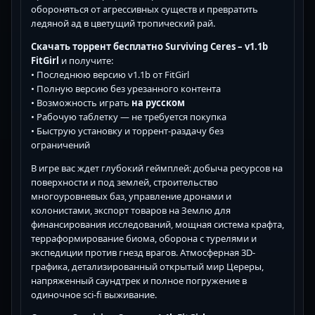
обороняться от агрессивных существ и превратить
ледяной ад в цветущий тропический рай.
Скачать торрент бесплатно Surviving Ceres – v1.1b
FitGirl
и получите:
• Последнюю версию v1.1b от FitGirl
• Полную версию без урезанного контента
• Возможность играть
на русском
• Рабочую таблетку — не требуется покупка
• Быструю установку и торрент-раздачу без
ограничений
В игре вас ждет глубокий геймплей: добыча ресурсов на
поверхности и под землей, строительство
многоуровневых баз, управление дронами и
колонистами, экспорт товаров на Землю для
финансирования исследований, мощная система крафта,
терраформирование биома, оборона с турелями и
экспедиции против гнезд врагов. Атмосферная 3D-
графика, детализированный открытый мир Цереры,
напряженный саундтрек и полное погружение в
одиночное sci-fi выживание.