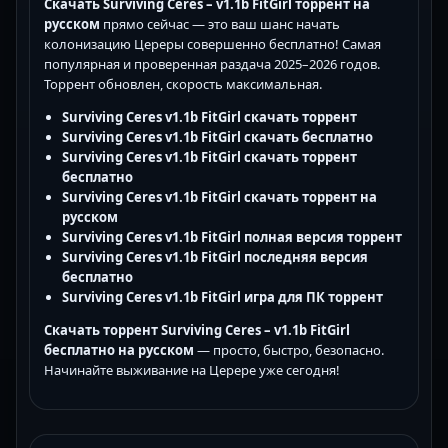
Скачать Surviving Ceres – v1.1b FitGirl торрент на
русском
прямо сейчас — это ваш шанс начать
колонизацию Цереры совершенно бесплатно! Самая
популярная и проверенная раздача 2025–2026 годов.
Торрент обновлен, скорость максимальная.
Surviving Ceres v1.1b FitGirl скачать торрент
Surviving Ceres v1.1b FitGirl скачать бесплатно
Surviving Ceres v1.1b FitGirl скачать торрент
бесплатно
Surviving Ceres v1.1b FitGirl скачать торрент на
русском
Surviving Ceres v1.1b FitGirl полная версия торрент
Surviving Ceres v1.1b FitGirl последняя версия
бесплатно
Surviving Ceres v1.1b FitGirl игра для ПК торрент
Скачать торрент Surviving Ceres – v1.1b FitGirl
бесплатно на русском
— просто, быстро, безопасно.
Начинайте выживание на Церере уже сегодня!