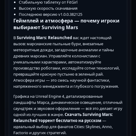
Стабильную таблетку от FitGirl
Высокую скорость скачивания
Последнюю версию v1.0.0.382125
Геймплей и атмосфера — почему игроки
выбирают Surviving Mars
В
Surviving Mars: Relaunched
вас ждет настоящий
вызов: марсианские пыльные бури, внезапные
метеоритные дожди, загадочные аномалии и тайны
древних марсиан. Управляйте колонистами с
уникальными характерами, автоматизируйте
производство роботами, исследуйте сотни технологий,
превращайте красную пустыню в зеленый рай.
Атмосфера игры — это смесь научной фантастики,
напряженного менеджмента и глубокого погружения.
Графика на Unreal Engine 4, детализированные
ландшафты Марса, динамическое освещение, отличный
саундтрек и звуковое оформление — всё это делает игру
одной из лучших в жанре.
Скачать Surviving Mars:
Relaunched торрент бесплатно на русском
—
идеальный выбор для фанатов Cities: Skylines, Anno,
Factorio и других стратегий.