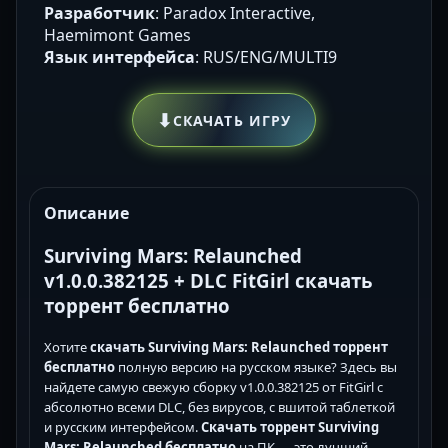
Разработчик
: Paradox Interactive,
Haemimont Games
Язык интерфейса
: RUS/ENG/MULTI9
⬇
СКАЧАТЬ ИГРУ
Описание
Surviving Mars: Relaunched
v1.0.0.382125 + DLC FitGirl скачать
торрент бесплатно
Хотите
скачать Surviving Mars: Relaunched торрент
бесплатно
полную версию на русском языке? Здесь вы
найдете самую свежую сборку v1.0.0.382125 от FitGirl с
абсолютно всеми DLC, без вирусов, с вшитой таблеткой
и русским интерфейсом.
Скачать торрент Surviving
Mars: Relaunched бесплатно
на ПК — это лучший