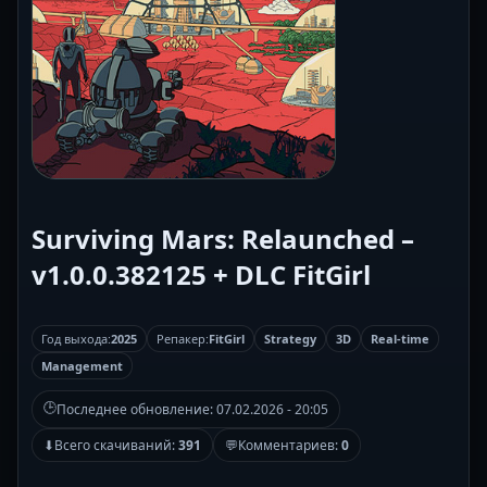
Surviving Mars: Relaunched –
v1.0.0.382125 + DLC FitGirl
Год выхода:
2025
Репакер:
FitGirl
Strategy
3D
Real-time
Management
🕒
Последнее обновление:
07.02.2026 - 20:05
⬇
Всего скачиваний:
391
💬
Комментариев:
0