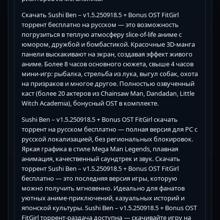
Скачать Sushi Ben – v1.5.250918.5 + Bonus OST FitGirl
торрент бесплатно на русском — это возможность
погрузиться в теплую атмосферу slice-of-life аниме с
юмором, дружбой и бомбастикой. Красочные 3D-манга
панели выскакивают на экран, создавая эффект живого
аниме. Более 8 часов основного сюжета, свыше 4 часов
мини-игр: рыбалка, стрельба из лука, выгул собак, охота
на призраков и многое другое. Полностью озвученный
каст (более 20 актеров из Chainsaw Man, Dandadan, Little
Witch Academia), бонусный OST в комплекте.
Sushi Ben – v1.5.250918.5 + Bonus OST FitGirl скачать
торрент на русском бесплатно — полная версия для PC с
русской локализацией, без региональных блокировок.
Яркая графика в стиле Mega Man Legends, плавная
анимация, качественный саундтрек и звук. Скачать
торрент Sushi Ben – v1.5.250918.5 + Bonus OST FitGirl
бесплатно — это последняя версия игры, которую
можно получить мгновенно. Идеально для фанатов
уютных аниме-приключений, казуальных историй и
японской культуры. Sushi Ben – v1.5.250918.5 + Bonus OST
FitGirl торрент-раздача доступна — скачивайте игру на