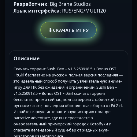
Разработчик
: Big Brane Studios
Язык интерфейса
: RUS/ENG/MULTI20
⬇
СКАЧАТЬ ИГРУ
Описание
Скачать торрент Sushi Ben – v1.5.250918.5 + Bonus OST
FitGirl бесплатно на русском полная версия последняя —
это идеальный способ получить увлекательную аниме-
игру для ПК без ожидания и ограничений. Sushi Ben –
v1.5.250918.5 + Bonus OST FitGirl скачать торрент
бесплатно прямо сейчас, полная версия с таблеткой, на
русском языке, последняя обновленная сборка от FitGirl.
Играйте в яркую интерактивную историю в жанре
narrative adventure, где вы переезжаете в
очаровательный приморский городок Котобуки и
спасаете легендарный суши-бар от жадных акул-
риэлторов из мегаполиса.