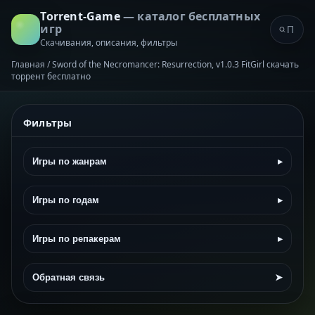
Torrent-Game
— каталог бесплатных
игр
Скачивания, описания, фильтры
Главная
/
Sword of the Necromancer: Resurrection, v1.0.3 FitGirl скачать
торрент бесплатно
Фильтры
Игры по жанрам
▸
Игры по годам
▸
Игры по репакерам
▸
Обратная связь
➤