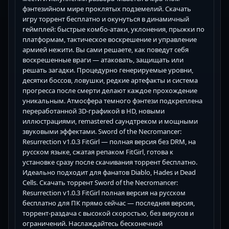
фэнтезийном мире проклятых подземелий. Скачать
игру торрент бесплатно и окунуться в динамичный
геймплей: быстрые комбо-атаки, уклонения, прыжки по
платформам, тактическое воскрешение и управление
армией нежити. Вы сами решаете, как поведут себя
воскрешенные враги — атаковать, защищать или
решать загадки. Процедурно генерируемые уровни,
десятки боссов, ловушки, редкие артефакты и система
прогресса после смерти делают каждое прохождение
уникальным. Атмосфера темного фэнтези подкреплена
переработанной 3D-графикой в HD, новыми
иллюстрациями, remastered саундтреком и мощными
звуковыми эффектами. Sword of the Necromancer:
Resurrection v1.0.3 FitGirl — полная версия без DRM, на
русском языке, сжатая репаком FitGirl, готова к
установке сразу после скачивания торрент бесплатно.
Идеально подходит для фанатов Diablo, Hades и Dead
Cells. Скачать торрент Sword of the Necromancer:
Resurrection v1.0.3 FitGirl полная версия на русском
бесплатно для ПК прямо сейчас — последняя версия,
торрент-раздача с высокой скоростью, без вирусов и
ограничений. Наслаждайтесь бесконечной