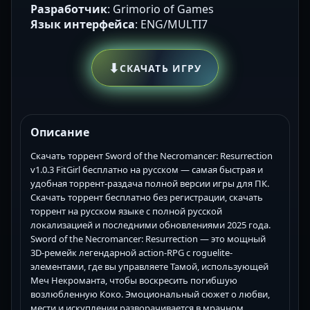
Разработчик
: Grimorio of Games
Язык интерфейса
: ENG/MULTI7
⬇
СКАЧАТЬ ИГРУ
Описание
Скачать торрент Sword of the Necromancer: Resurrection
v1.0.3 FitGirl бесплатно на русском — самая быстрая и
удобная торрент-раздача полной версии игры для ПК.
Скачать торрент бесплатно без регистрации, скачать
торрент на русском языке с полной русской
локализацией и последними обновлениями 2025 года.
Sword of the Necromancer: Resurrection — это мощный
3D-ремейк легендарной action-RPG с roguelite-
элементами, где вы управляете Тамой, использующей
Меч Некроманта, чтобы воскресить погибшую
возлюбленную Коко. Эмоциональный сюжет о любви,
мести и искуплении разворачивается в мрачном