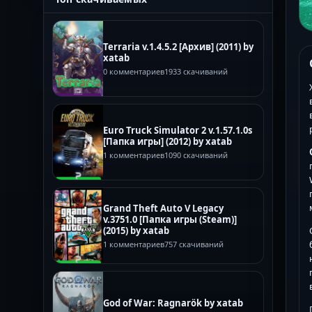
Terraria v.1.4.5.2 [Архив] (2011) by
xatab
0 комментариев
1933 скачиваний
Euro Truck Simulator 2 v.1.57.1.0s
[Папка игры] (2012) by xatab
1 комментариев
1090 скачиваний
Grand Theft Auto V Legacy
v.3751.0 [Папка игры (Steam)]
(2015) by xatab
1 комментариев
757 скачиваний
God of War: Ragnarök by xatab