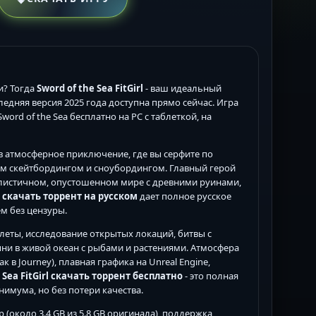
и? Тогда
Sword of the Sea FitGirl
- ваш идеальный
ледняя версия 2025 года доступна прямо сейчас. Игра
 Sword of the Sea бесплатно на PC с таблеткой, на
 в атмосферное приключение, где вы серфите по
м скейтбордингом и сноубордингом. Главный герой
алистичном, опустошенном мире с древними руинами,
a скачать торрент на русском
дает полное русское
м без цензуры.
леты, исследование открытых локаций, битвы с
ыни в живой океан с рыбами и растениями. Атмосфера
ак в Journey), плавная графика на Unreal Engine,
 Sea FitGirl скачать торрент бесплатно
- это полная
нимума, но без потери качества.
 (около 3.4 GB из 5.8 GB оригинала), поддержка