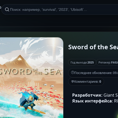
р
Sword of the Sea
Год выхода:
2025
Репакер:
FitGi
🕒
Последнее обновление:
09.
💬
Комментариев:
0
Разработчик
: Giant 
Язык интерфейса
: 