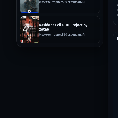
0 комментариев
580 скачиваний
Resident Evil 4 HD Project by
xatab
0 комментариев
560 скачиваний