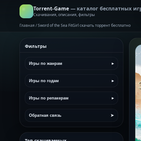
Torrent-Game
— каталог бесплатных иг
Скачивания, описания, фильтры
Главная
/
Sword of the Sea FitGirl скачать торрент бесплатно
Фильтры
Игры по жанрам
▸
Игры по годам
▸
Игры по репакерам
▸
Обратная связь
➤
Топ скачиваемых