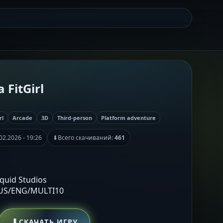
 FitGirl
rl
Arcade
3D
Third-person
Platform adventure
02.2026 - 19:26
⬇
Всего скачиваний:
461
Squid Studios
RUS/ENG/MULTI10
⬇
СКАЧАТЬ ИГРУ