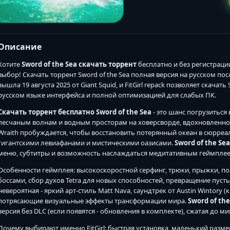
Описание
Хотите
Sword of the Sea скачать торрент
бесплатно и без регистраци
выбор! Скачать торрент Sword of the Sea полная версия на русском пос
вышла 19 августа 2025 от Giant Squid, и FitGirl repack позволяет скачать
русском языке интерфейса и полной оптимизацией для слабых ПК.
Скачать торрент бесплатно Sword of the Sea
- это шанс погрузиться
песчаным волнам и водным просторам на ховерсворде, вдохновленно
Wraith пробуждается, чтобы восстановить потерянный океан в сюрре
гигантскими левиафанами и мистическими оазисами.
Sword of the Se
меню, субтитры и возможность наслаждаться медитативным геймплее
Особенности геймплея: высокоскоростной серфинг, трюки, прыжки, по
боссами, сбор духов Tetra для новых способностей, превращение пуст
невероятная - яркий арт-стиль Matt Nava, саундтрек от Austin Wintory (к
потрясающие визуальные эффекты трансформации мира.
Sword of the
версия без DLC (если появятся - обновления в комплекте), сжатая до ми
Почему выбирают именно FitGirl: быстрая установка, маленький размер