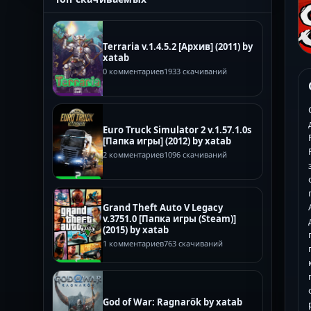
Terraria v.1.4.5.2 [Архив] (2011) by
xatab
0 комментариев
1933 скачиваний
Euro Truck Simulator 2 v.1.57.1.0s
[Папка игры] (2012) by xatab
2 комментариев
1096 скачиваний
Grand Theft Auto V Legacy
v.3751.0 [Папка игры (Steam)]
(2015) by xatab
1 комментариев
763 скачиваний
God of War: Ragnarök by xatab