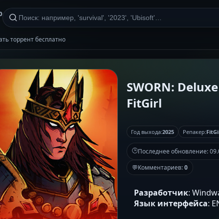
р
ачать торрент бесплатно
SWORN: Deluxe E
FitGirl
Год выхода:
2025
Репакер:
FitGi
🕒
Последнее обновление:
09.
💬
Комментариев:
0
Разработчик
: Windw
Язык интерфейса
: 