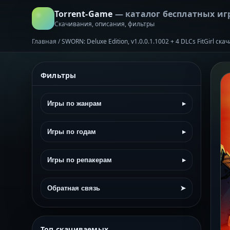
Torrent-Game
— каталог бесплатных иг
Скачивания, описания, фильтры
Главная
/
SWORN: Deluxe Edition, v1.0.0.1.1002 + 4 DLCs FitGirl ск
Фильтры
Игры по жанрам
▸
Игры по годам
▸
Игры по репакерам
▸
Обратная связь
➤
Топ скачиваемых