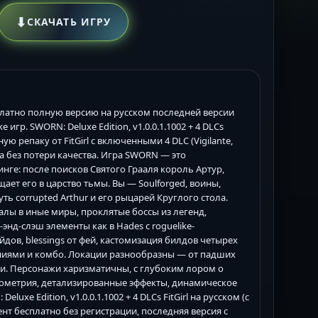
⬇
СКАЧАТЬ ИГРУ
 бесплатно полную версию на русском последней версии
гр. SWORN: Deluxe Edition, v1.0.0.1.1002 + 4 DLCs
ю репаку от FitGirl с включенными 4 DLC (Vigilante,
а без потери качества. Игра SWORN — это
инге: после поисков Святого Грааля король Артур,
ает его в царство тьмы. Вы — Soulforged, воины,
ь corrupted Arthur и его рыцарей Круглого стола.
алы в иные миры, проклятые боссы из легенд,
нд-слэш элементы как в Hades с roguelike-
дов, blessings от фей, кастомизация билдов четырех
инаниями и комбо. Локации разнообразны — от падших
и. Персонажи харизматичны, с глубоким лором о
зометрия, детализированные эффекты, динамическое
e Edition, v1.0.0.1.1002 + 4 DLCs FitGirl на русском (с
нт бесплатно без регистрации, последняя версия с