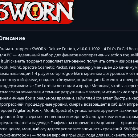
Описание
Скачать торрент SWORN: Deluxe Edition, v1.0.0.1.1002 + 4 DLCs FitGirl
для PC — идеальный выбор для фанатов кооперативных action rogue-like и
FitGirl скачать торрент позволяет мгновенно получить оптимизированну
Rook, Monk, Spectre Cosmetic Packs), где размер уменьшен до минимум
захватывающий 1-4 player co-op rogue-like в мрачном артуровском сетт
отвергнутый феями, впадает в безумие, порабощает Камелот и превращ
поддерживаемые Fae Lords и легендами вроде Мерлина, чтобы свергнут
Атмосфера эпическая и темная: разрушенные замки, мистические порт
динамичные бои в реальном времени. Геймплей сочетает быстрые хак-э
прогрессией: процедурные уровни, смерть возвращает в хаб для апгрей
героев (Vigilante, Rook, Monk, Spectre) с уникальным оружием, закл
крепостей до сверхъестественных измерений с ловушками и монстрам
предательстве и надежде. Графика на современном движке — яркая и
освещение, мощный саундтрек усиливает эпичность сражений. SWORN: Delux
русификатором) — полная версия игры 2025 года для ПК, скачать торре