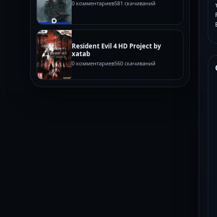
0 комментариев
581 скачиваний
Resident Evil 4 HD Project by
xatab
0 комментариев
560 скачиваний