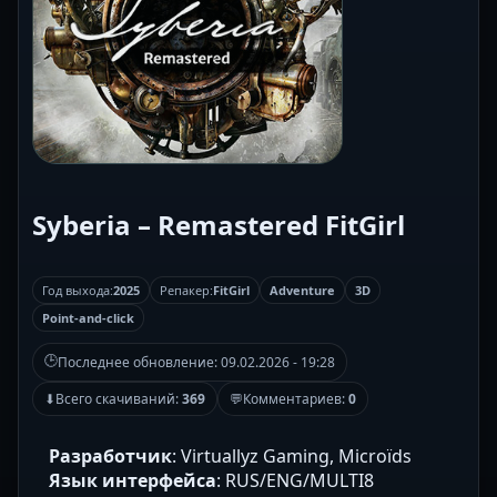
Syberia – Remastered FitGirl
Год выхода:
2025
Репакер:
FitGirl
Adventure
3D
Point-and-click
🕒
Последнее обновление:
09.02.2026 - 19:28
⬇
Всего скачиваний:
369
💬
Комментариев:
0
Разработчик
: Virtuallyz Gaming, Microïds
Язык интерфейса
: RUS/ENG/MULTI8