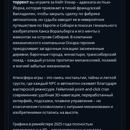
торрент
вы играете за Кейт Уокер – адвоката из Нью-
Йорка, которая приезжает в тихий французский
Валладилен, чтобы закрыть сделку по фабрике
автоматонов, но судьба заводит ее в невероятное
путешествие по Европе и Сибири в поисках гениального
изобретателя Ханса Воральберга и его мечты о
мамонтах на острове Сибирия. В компании
механического компаньона Оскара героиня
преодолевает загадочные локации: заснеженные
деревни, барочные города, монастыри, транссибирский
поезд – каждый уголок пропитан меланхолией, поэзией
и магией забытых механизмов.
Атмосфера игры – это смесь ностальгии, тайны и легкой
грусти, где каждый NPC и автоматон оживает благодаря
мастерской режиссуре. Геймплей point-and-click стал
современнее: удобная 3D-навигация, переработанный
интерфейс, подсказки, плавное управление – но
классические головоломки с хитрыми механизмами и
изобретениями остались на высоте.
Графика в ремейстере 2025 года полностью
перерисована в 3D – детализированные модели,