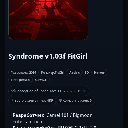
Syndrome v1.03f FitGirl
Год выхода:
2016
Репакер:
FitGirl
Action
3D
Horror
First-person
Survival
🕒
Последнее обновление:
09.02.2026 - 19:30
⬇
Всего скачиваний:
489
💬
Комментариев:
0
Разработчик
: Camel 101 / Bigmoon
Entertainment
Язык интерфейса
: RUS/ENG/MULTI8