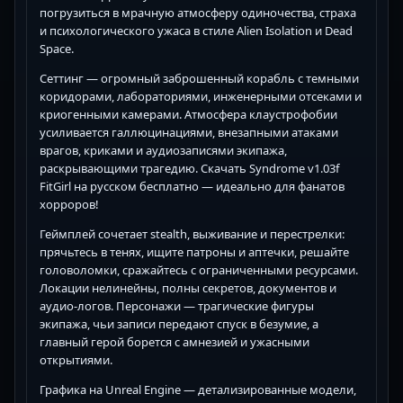
погрузиться в мрачную атмосферу одиночества, страха
и психологического ужаса в стиле Alien Isolation и Dead
Space.
Сеттинг — огромный заброшенный корабль с темными
коридорами, лабораториями, инженерными отсеками и
криогенными камерами. Атмосфера клаустрофобии
усиливается галлюцинациями, внезапными атаками
врагов, криками и аудиозаписями экипажа,
раскрывающими трагедию. Скачать Syndrome v1.03f
FitGirl на русском бесплатно — идеально для фанатов
хорроров!
Геймплей сочетает stealth, выживание и перестрелки:
прячьтесь в тенях, ищите патроны и аптечки, решайте
головоломки, сражайтесь с ограниченными ресурсами.
Локации нелинейны, полны секретов, документов и
аудио-логов. Персонажи — трагические фигуры
экипажа, чьи записи передают спуск в безумие, а
главный герой борется с амнезией и ужасными
открытиями.
Графика на Unreal Engine — детализированные модели,