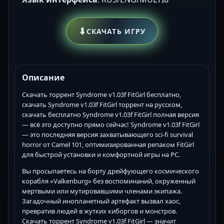
⬇
СКАЧАТЬ ИГРУ
Описание
Скачать торрент Syndrome v1.03f FitGirl бесплатно,
скачать Syndrome v1.03f FitGirl торрент на русском,
скачать бесплатно Syndrome v1.03f FitGirl полная версия
— всё это доступно прямо сейчас! Syndrome v1.03f FitGirl
— это последняя версия захватывающего sci-fi survival
horror от Camel 101, оптимизированная репаком FitGirl
для быстрой установки и комфортной игры на PC.
Вы просыпаетесь на борту дрейфующего космического
корабля «Valkenburg» без воспоминаний, окруженный
мертвыми или мутировавшими членами экипажа.
Загадочный инопланетный артефакт вызвал хаос,
превратив людей в жутких киборгов и монстров.
Скачать торрент Syndrome v1.03f FitGirl — значит