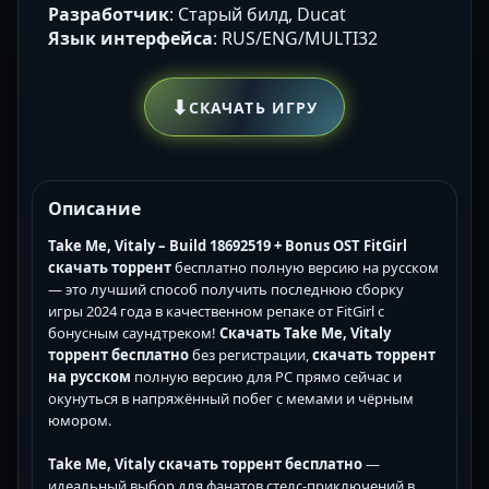
Разработчик
: Старый билд, Ducat
Язык интерфейса
: RUS/ENG/MULTI32
⬇
СКАЧАТЬ ИГРУ
Описание
Take Me, Vitaly – Build 18692519 + Bonus OST FitGirl
скачать торрент
бесплатно полную версию на русском
— это лучший способ получить последнюю сборку
игры 2024 года в качественном репаке от FitGirl с
бонусным саундтреком!
Скачать Take Me, Vitaly
торрент бесплатно
без регистрации,
скачать торрент
на русском
полную версию для PC прямо сейчас и
окунуться в напряжённый побег с мемами и чёрным
юмором.
Take Me, Vitaly скачать торрент бесплатно
—
идеальный выбор для фанатов стелс-приключений в