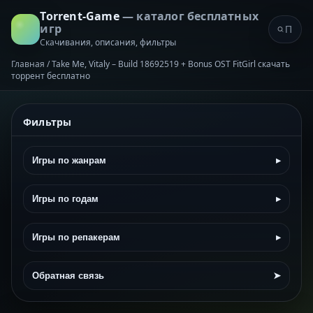
Torrent-Game
— каталог бесплатных
игр
Скачивания, описания, фильтры
Главная
/
Take Me, Vitaly – Build 18692519 + Bonus OST FitGirl скачать
торрент бесплатно
Фильтры
Игры по жанрам
▸
Игры по годам
▸
Игры по репакерам
▸
Обратная связь
➤