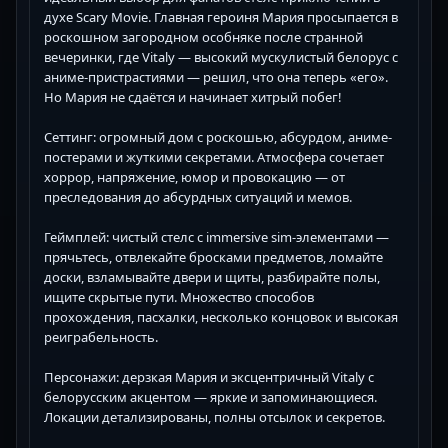
духе Scary Movie. Главная героиня Мария просыпается в
роскошном загородном особняке после странной
вечеринки, где Vitaly — высокий мускулистый белорус с
аниме-пристрастиями — решил, что она теперь «его».
Но Мария не сдаётся и начинает хитрый побег!
Сеттинг: огромный дом с роскошью, абсурдом, аниме-
постерами и жуткими секретами. Атмосфера сочетает
хоррор, напряжение, юмор и провокацию — от
преследования до абсурдных ситуаций и мемов.
Геймплей: чистый стелс с immersive sim-элементами —
прячьтесь, отвлекайте бросками предметов, ломайте
доски, взламывайте двери и щиты, разбирайте полы,
ищите скрытые пути. Множество способов
прохождения, пасхалки, несколько концовок и высокая
реиграбельность.
Персонажи: дерзкая Мария и эксцентричный Vitaly с
белорусским акцентом — яркие и запоминающиеся.
Локации детализированы, полны отсылок и секретов.