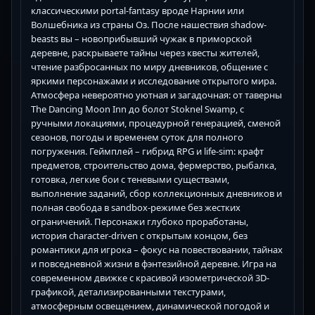
классическими portal-fantasy вроде Нарнии или
Волшебника из страны Оз. После нашествия shadow-
beasts вы – новоприбывший чужак в приморской
деревне, раскрываете тайны через квесты жителей,
чтение разбросанных по миру дневников, общение с
яркими персонажами и исследование открытого мира.
Атмосфера невероятно уютная и загадочная: от таверны
The Dancing Moon Inn до болот Stoknel Swamp, с
ручными локациями, процедурной генерацией, сменой
сезонов, погоды и временем суток для полного
погружения. Геймплей – гибрид RPG и life-sim: крафт
предметов, строительство дома, фермерство, рыбалка,
готовка, легкие бои с теневыми существами,
выполнение заданий, сбор коллекционных дневников и
полная свобода в sandbox-режиме без жестких
ограничений. Персонажи глубоко проработаны,
история character-driven с открытым концом, без
романтики для игрока – фокус на повествовании, тайнах
и повседневной жизни в фэнтезийной деревне. Игра на
современном движке с красивой изометрической 3D-
графикой, детализированными текстурами,
атмосферным освещением, динамической погодой и