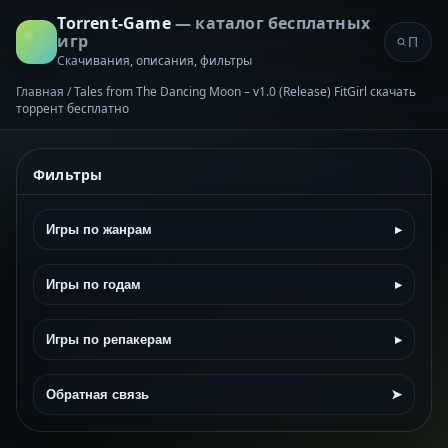
Torrent-Game
— каталог бесплатных
игр
Скачивания, описания, фильтры
Главная
/
Tales from The Dancing Moon – v1.0 (Release) FitGirl скачать
торрент бесплатно
Фильтры
Игры по жанрам
▸
Игры по годам
▸
Игры по репакерам
▸
Обратная связь
➤