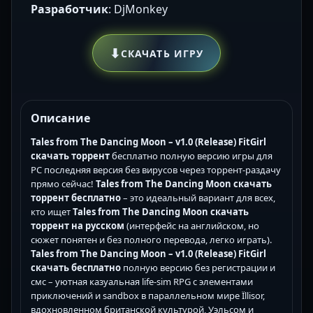
Разработчик
: DjMonkey
⬇
СКАЧАТЬ ИГРУ
Описание
Tales from The Dancing Moon – v1.0 (Release) FitGirl
скачать торрент
бесплатно полную версию игры для
PC последняя версия без вирусов через торрент-раздачу
прямо сейчас!
Tales from The Dancing Moon скачать
торрент бесплатно
– это идеальный вариант для всех,
кто ищет
Tales from The Dancing Moon скачать
торрент на русском
(интерфейс на английском, но
сюжет понятен и без полного перевода, легко играть).
Tales from The Dancing Moon – v1.0 (Release) FitGirl
скачать бесплатно
полную версию без регистрации и
смс – уютная казуальная life-sim RPG с элементами
приключений и sandbox в параллельном мире Ïllisor,
вдохновленном британской культурой, Уэльсом и