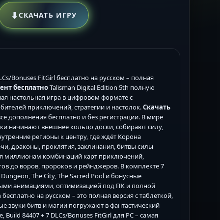
⬇
СКАЧАТЬ ИГРУ
 DLCs/Bonuses FitGirl бесплатно на русском – полная
рент бесплатно
Talisman Digital Edition 5th полную
йная настольная игра в цифровом формате с
ителей приключений, стратегии и настолок.
Скачать
 + все дополнения бесплатно и без регистрации. В мире
оки начинают внешнее кольцо доски, собирают силу,
нутренние регионы к центру, где ждёт Корона
ечи, драконы, проклятия, заклинания, битвы силы
даря миллионам комбинаций карт приключений,
ов до воров, пророков и рейнджеров. В комплекте 7
he Dungeon, The City, The Sacred Pool и бонусные
овыми анимациями, оптимизацией под ПК и полной
n бесплатно на русском – это полная версия с таблеткой,
ные звуки битв и магии погружают в фантастический
te, Build 84407 + 7 DLCs/Bonuses FitGirl для PC – самая