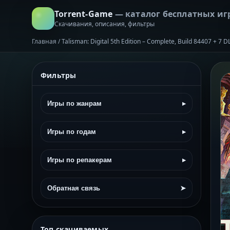
Torrent-Game
— каталог бесплатных иг
Скачивания, описания, фильтры
Главная
/
Talisman: Digital 5th Edition – Complete, Build 84407 + 7
Фильтры
Игры по жанрам
▸
Игры по годам
▸
Игры по репакерам
▸
Обратная связь
➤
Топ скачиваемых