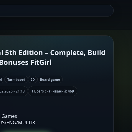
l 5th Edition – Complete, Build
Bonuses FitGirl
rl
Turn-based
2D
Board game
02.2026 - 21:18
⬇
Всего скачиваний:
469
d Games
RUS/ENG/MULTI8