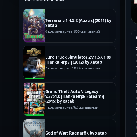
Terraria v.1.4.5.2 [Архив] (2011) by
xatab
0 комментариев
1933 скачиваний
Euro Truck Simulator 2 v.1.57.1.0s
[Папка игры] (2012) by xatab
2 комментариев
1093 скачиваний
Grand Theft Auto V Legacy
v.3751.0 [Папка игры (Steam)]
(2015) by xatab
1 комментариев
762 скачиваний
God of War: Ragnarök by xatab