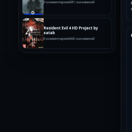
0 комментариев
581 скачиваний
Resident Evil 4 HD Project by
xatab
0 комментариев
560 скачиваний