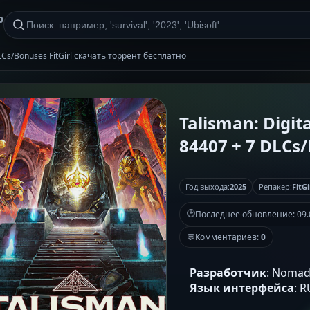
р
 DLCs/Bonuses FitGirl скачать торрент бесплатно
Talisman: Digita
84407 + 7 DLCs/
Год выхода:
2025
Репакер:
FitGi
🕒
Последнее обновление:
09.
💬
Комментариев:
0
Разработчик
: Noma
Язык интерфейса
: 