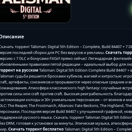
Описание
Скачать торрент Talisman: Digital 5th Edition – Complete, Build 84407 + 7
версия последней сборки для PC без вирусов и рекламы.
Скачать тор
версию с 7 DLC и бонусами FitGirl прямо сейчас! Легендарная фэнтези
обновлёнными правилами пятой редакции – идеальный выбор для люб
торрент на русском
Talisman: Digital 5th Edition Complete Build 84407
Talisman судьба решается бросками кубиков, магией и хитростью: игр
craft, артефакты, союзников и прорываются через опасные средние и в
Командования. Атмосфера классического high fantasy: случайные встр
против силы или craft против craft. Высокая реиграбельность благо
кастомизации колоды и 30+ уникальным персонажам – от воинов и маг
DLC: The Reaper, The Frostmarch, Alliances: Fate Beckons, The Highland, T
персонажи. Последняя версия Build 84407 с улучшенной графикой, н
поддержкой русского языка. Скачать торрент Talisman Digital 5th Editio
без DRM, готовая к установке за минуты. Эпическая музыка, атмосфер
мир.
Скачать торрент бесплатно
Talisman: Digital 5th Edition – Comple