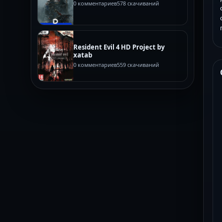
0 комментариев
578 скачиваний
Resident Evil 4 HD Project by
xatab
0 комментариев
559 скачиваний