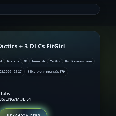
actics + 3 DLCs FitGirl
rl
Strategy
3D
Isometric
Tactics
Simultaneous turns
02.2026 - 21:27
⬇
Всего скачиваний:
379
 Labs
RUS/ENG/MULTI4
⬇
СКАЧАТЬ ИГРУ