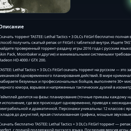
Описание
Скачать торрент TASTEE: Lethal Tactics + 3 DLCs FitGirl бесплатно полн
способ получить сжатый репак от FitGirl с таблеткой внутри. Ищете TAST
найдете проверенный торрент-раздачу игры 2016 года с русским языком
Skin Pack, Moonbaker и другие) и минимальными системными требовани
Radeon HD 4000 / GTX 200.
TASTEE: Lethal Tactics + 3 DLCs FitGirl скачать торрент на русском — э
механикой одновременного планирования действий. В мире криминаль
набираете безумных и профессиональных бойцов, выполняете 30+ ми
черного юмора, взрывов и напряженных тактических дуэлей в изометр
Геймплей делится на фазы: планирование (точные приказы каждому на
и исполнение, где все происходит одновременно, приводя к неожида
реиграбельной и драматичной. Персонажи уникальны: 12 классов с яр
складов до джунглей, яркая стилизованная графика, мощные звуковы
Скачать бесплатно TASTEE: Lethal Tactics + 3 DLCs FitGirl торрент — репак
perfect, с полной поддержкой русского языка. Последняя версия игры 