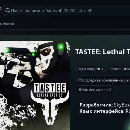
р
бесплатно
TASTEE: Lethal T
Год выхода:
2017
Репакер:
FitGi
🕒
Последнее обновление:
09.
💬
Комментариев:
0
Разработчик
: SkyBox
Язык интерфейса
: 