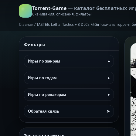
Torrent-Game
— каталог бесплатных иг
Скачивания, описания, фильтры
Главная
/
TASTEE: Lethal Tactics + 3 DLCs FitGirl скачать торрент 
Фильтры
Игры по жанрам
▸
Игры по годам
▸
Игры по репакерам
▸
Обратная связь
➤
Топ скачиваемых