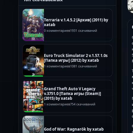
Terraria v.1.4.5.2 [Архив] (2011) by
xatab
0 комментариев
1931 скачиваний
Euro Truck Simulator 2 v.1.57.1.0s
[Папка игры] (2012) by xatab
1 комментариев
1081 скачиваний
Grand Theft Auto V Legacy
v.3751.0 [Папка игры (Steam)]
(2015) by xatab
1 комментариев
754 скачиваний
God of War: Ragnarök by xatab