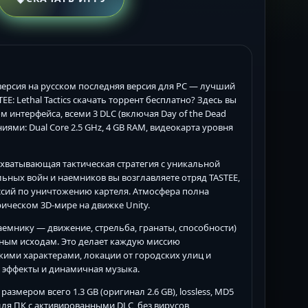
ая версия на русском последняя версия для PC — лучший
EE: Lethal Tactics скачать торрент бесплатно? Здесь вы
 интерфейса, всеми 3 DLC (включая Day of the Dead
ями: Dual Core 2.5 GHz, 4 GB RAM, видеокарта уровня
то захватывающая тактическая стратегия с уникальной
ных войн и наемников вы возглавляете отряд TASTEE,
ссий по уничтожению картеля. Атмосфера полна
ическом 3D-мире на движке Unity.
емнику — движение, стрельба, гранаты, способности)
нным исходам. Это делает каждую миссию
кими характерами, локации от городских улиц и
е эффекты и динамичная музыка.
 размером всего 1.3 GB (оригинал 2.6 GB), lossless, MD5
для ПК с активированными DLC, без вирусов,