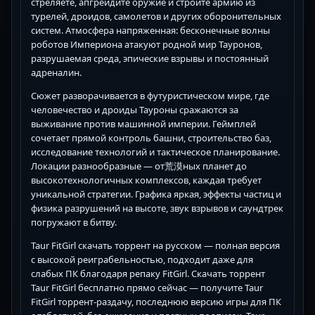
стреляете, апгрейдите оружие и строите армию из
турелей, дроидов, самолетов и других оборонительных
систем. Атмосфера напряженная: бесконечные волны
роботов Империона атакуют родной мир Тауронов,
разрушаемая среда, эпические взрывы и постоянный
адреналин.
Сюжет разворачивается в футуристическом мире, где
человечество и дроиды Тауроны сражаются за
выживание против машинной империи. Геймплей
сочетает прямой контроль башни, строительство баз,
исследование технологий и тактическое планирование.
Локации разнообразные — от荒漠ных планет до
высокотехнологичных комплексов, каждая требует
уникальной стратегии. Графика яркая, эффекты частиц и
физика разрушений на высоте, звук взрывов и саундтрек
погружают в битву.
Taur FitGirl скачать торрент на русском — полная версия
с высокой реиграбельностью, подходит даже для
слабых ПК благодаря репаку FitGirl. Скачать торрент
Taur FitGirl бесплатно прямо сейчас — получите Taur
FitGirl торрент-раздачу, последнюю версию игры для ПК