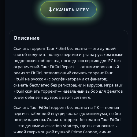
⬇
СКАЧАТЬ ИГРУ
Описание
Скачать торрент Taur FitGirl бесплатно — это лучший
способ получить полную версию игры на русском языке
поддержки сообщества, последнюю версию для PC без
ограничений. Taur FitGirl Repack — оптимизированный
релиз от FitGirl, позволяющий скачать торрент Taur
FitGirl на русском (с русификаторами от фанатов),
скачать бесплатно без регистрации и вирусов. Игра Taur
FitGirl скачать торрент — идеальный выбор для фанатов
tower defense и шутеров в sci-fi сеттинге.
Скачать Taur FitGirl торрент бесплатно на ПК — полная
версия с таблеткой внутри, сжатая до минимума, но без
потери качества. Скачать торрент бесплатно Taur FitGirl
— это динамичная action-strategy, где вы становитесь
живой сверхмощной пушкой Prime Cannon, лично