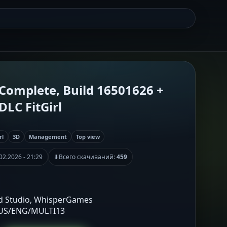
Complete, Build 16501626 +
DLC FitGirl
rl
3D
Management
Top view
02.2026 - 21:29
⬇
Всего скачиваний:
459
led Studio, WhisperGames
RUS/ENG/MULTI13