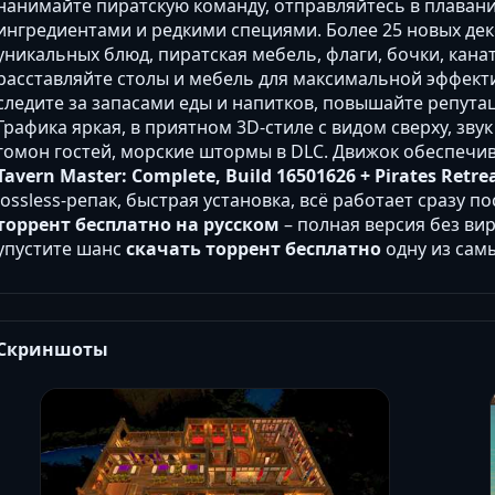
нанимайте пиратскую команду, отправляйтесь в плаван
ингредиентами и редкими специями. Более 25 новых дек
уникальных блюд, пиратская мебель, флаги, бочки, канат
расставляйте столы и мебель для максимальной эффекти
следите за запасами еды и напитков, повышайте репута
Графика яркая, в приятном 3D-стиле с видом сверху, зву
гомон гостей, морские штормы в DLC. Движок обеспечив
Tavern Master: Complete, Build 16501626 + Pirates Retre
lossless-репак, быстрая установка, всё работает сразу п
торрент бесплатно на русском
– полная версия без ви
упустите шанс
скачать торрент бесплатно
одну из самы
Скриншоты