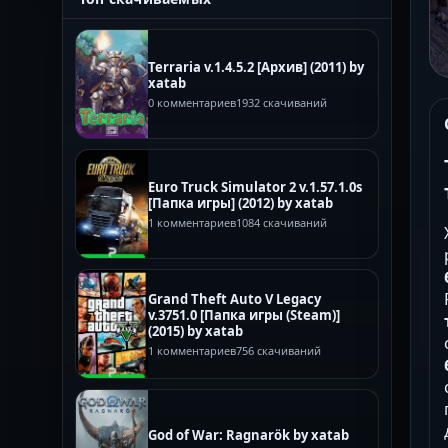
Terraria v.1.4.5.2 [Архив] (2011) by
xatab
0 комментариев
1932 скачиваний
Euro Truck Simulator 2 v.1.57.1.0s
[Папка игры] (2012) by xatab
1 комментариев
1084 скачиваний
Grand Theft Auto V Legacy
v.3751.0 [Папка игры (Steam)]
(2015) by xatab
1 комментариев
756 скачиваний
God of War: Ragnarök by xatab