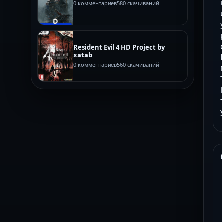
0 комментариев
580 скачиваний
Resident Evil 4 HD Project by
xatab
0 комментариев
560 скачиваний