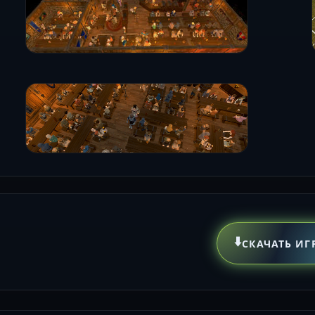
⬇️
СКАЧАТЬ ИГ