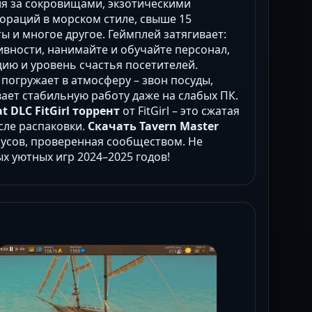
ия за сокровищами, экзотическими
ораций в морском стиле, свыше 15
ы и многое другое. Геймплей затягивает:
вности, нанимайте и обучайте персонал,
цию и уровень счастья посетителей.
к погружает в атмосферу – звон посуды,
ает стабильную работу даже на слабых ПК.
at DLC FitGirl торрент
от FitGirl – это сжатая
осле распаковки.
Скачать Tavern Master
русов, проверенная сообществом. Не
х уютных игр 2024–2025 годов!