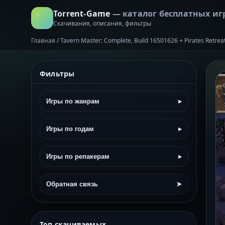
Torrent-Game
— каталог бесплатных иг
Скачивания, описания, фильтры
Главная
/
Tavern Master: Complete, Build 16501626 + Pirates Retre
Фильтры
Игры по жанрам
▸
Игры по годам
▸
Игры по репакерам
▸
Обратная связь
➤
Топ скачиваемых