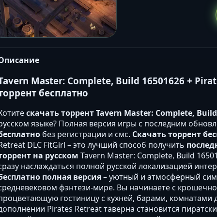
Описание
Tavern Master: Complete, Build 16501626 + Pirat
торрент бесплатно
Хотите
скачать торрент Tavern Master: Complete, Build 1
русском языке? Полная версия игры с последним обнов
бесплатно
без регистрации и смс.
Скачать торрент бе
Retreat DLC FitGirl – это лучший способ получить
послед
торрент на русском
Tavern Master: Complete, Build 16501
сразу наслаждаться полной русской локализацией инте
бесплатно полная версия
– уютный и атмосферный сим
средневековом фэнтези-мире. Вы начинаете с крошечно
процветающую гостиницу с кухней, барами, комнатами 
дополнении Pirates Retreat таверна становится пиратск