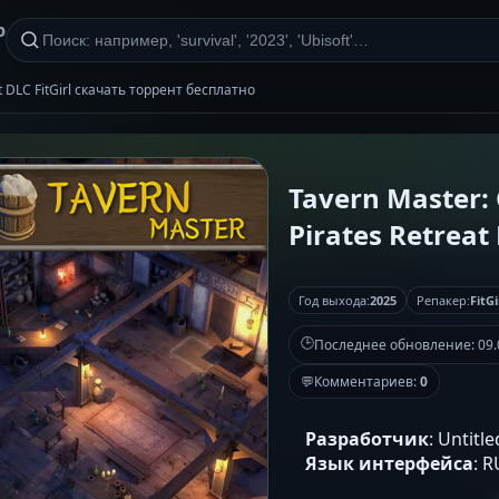
р
at DLC FitGirl скачать торрент бесплатно
Tavern Master: 
Pirates Retreat 
Год выхода:
2025
Репакер:
FitGi
🕒
Последнее обновление:
09.
💬
Комментариев:
0
Разработчик
: Untit
Язык интерфейса
: 