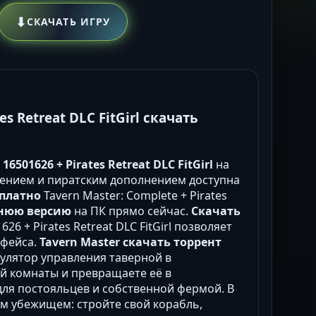
⬇
СКАЧАТЬ ИГРУ
es Retreat DLC FitGirl скачать
6501626 + Pirates Retreat DLC FitGirl
на
лением и пиратским дополнением доступна
сплатно
Tavern Master: Complete + Pirates
нюю версию
на ПК прямо сейчас.
Скачать
626 + Pirates Retreat DLC FitGirl позволяет
рфейса.
Tavern Master скачать торрент
улятор управления таверной в
й комнаты и превращаете её в
для постояльцев и собственной фермой. В
им убежищем: стройте свой корабль,