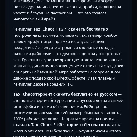
максимум денег за минимальное время. Атмосфера
полна адреналина: неоновые огни, пробки, полиция на
хвосте и безумные пассажиры — всё это создаёт
неповторимый драйв!
Геймплей
Taxi Chaos FitGirl скачать бесплатно
построен на классических механиках: таймер, комбо-
трюки, дрифт, нитро, прыжки и бонусы за стиль
вождения. Исследуйте огромный открытый город с
разными районами — от делового центра до портовых
зон. Графика на уровне: яркие цвета, детализированные
машины, динамичное освещение и отличный саундтрек
с энергичной музыкой. Игра работает на современном
движке с поддержкой DirectX, обеспечивая плавный
геймплей даже на средних ПК.
Taxi Chaos торрент скачать бесплатно на русском
—
это полная версия без урезаний, с русской локализацией
интерфейса и всеми обновлениями. FitGirl-репак
оптимизирован: маленький размер, быстрая установка,
100% рабочая таблетка. Не тратьте время на поиски —
скачать Taxi Chaos FitGirl торрент бесплатно
для ПК
можно мгновенно и безопасно. Получите часы чистого