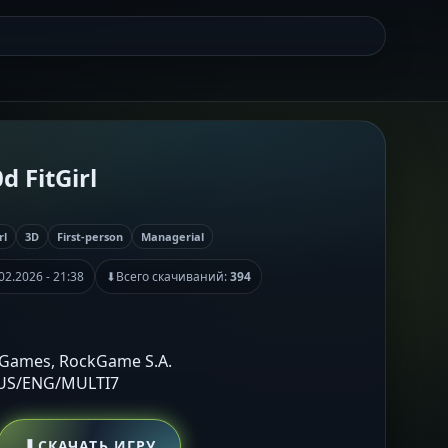
d FitGirl
rl
3D
First-person
Managerial
02.2026 - 21:38
⬇
Всего скачиваний:
394
s Games, RockGame S.A.
RUS/ENG/MULTI7
⬇
СКАЧАТЬ ИГРУ