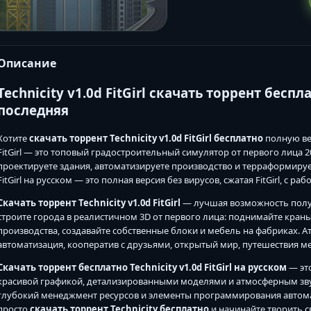
Описание
Technicity v1.0d FitGirl скачать торрент бесп
последняя
Хотите
скачать торрент Technicity v1.0d FitGirl бесплатно
полную вер
FitGirl — это топовый градостроительный симулятор от первого лица 2
проектируете здания, автоматизируете производство и терраформиру
FitGirl на русском — это полная версия без вирусов, сжатая FitGirl, с 
Скачать торрент Technicity v1.0d FitGirl
— лучшая возможность получи
строите города в реалистичном 3D от первого лица: поднимайте кран
производства, создавайте собственные блоки и мебель на фабриках. 
автоматизация, кооператив с друзьями, открытый мир, путешествия м
Скачать торрент бесплатно Technicity v1.0d FitGirl на русском
— это
красивой графикой, детализированными моделями и атмосферным звук
глубокий менеджмент ресурсов и элементы программирования автома
просто
скачать торрент Technicity бесплатно
и начинайте творить с