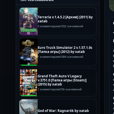
Terraria v.1.4.5.2 [Архив] (2011) by
xatab
0 комментариев
1932 скачиваний
Euro Truck Simulator 2 v.1.57.1.0s
[Папка игры] (2012) by xatab
1 комментариев
1084 скачиваний
Grand Theft Auto V Legacy
v.3751.0 [Папка игры (Steam)]
(2015) by xatab
1 комментариев
756 скачиваний
God of War: Ragnarök by xatab