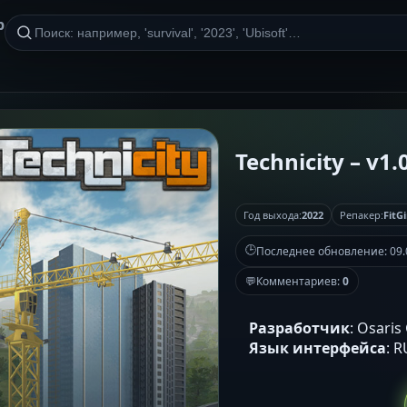
р
Technicity – v1.0
Год выхода:
2022
Репакер:
FitGi
🕒
Последнее обновление:
09.
💬
Комментариев:
0
Разработчик
: Osari
Язык интерфейса
: 