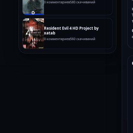
0 комментариев
580 скачиваний
Resident Evil 4 HD Project by
xatab
0 комментариев
560 скачиваний