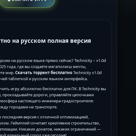
латно на русском полная версия
сию на русском языке прямо сейчас? Technicity – v1.0d
025 года, где вы создаёте мегаполисы мечты,
ете мир.
Скачать торрент бесплатно
Technicity v1.0d
рабочей таблеткой и русским языком интерфейса.
ть игру абсолютно бесплатно для ПК. В Technicity вы
ы, прокладывайте дороги, управляйте цепочками
Атмосфера настоящего инженера-градостроителя:
ежду городами на транспорте.
 последняя версия с отличной оптимизацией,
ом. Геймплей сочетает креативное строительство,
тизации. Никаких донатов, никаких ограничений —
вой идеальный город уже сегодня!