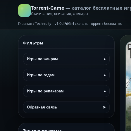
Torrent-Game
— каталог бесплатных иг
Скачивания, описания, фильтры
Главная
/
Technicity – v1.0d FitGirl скачать торрент бесплатно
Фильтры
Игры по жанрам
▸
Игры по годам
▸
Игры по репакерам
▸
Обратная связь
➤
Топ скачиваемых