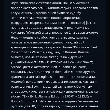
игру. Эпическая сюжетная линия The Dark Awakens
продолжает сагу семьи Мишима: Джин Кадзама против
Казуи Мишимы в решающей битве за судьбу
человечества. Атмосфера полна напряжения,
разрушаемые арены, динамичные погодные эффекты,
неоновые города, древние храмы и реалистичные
локации. Геймплей стал агрессивнее благодаря системе
Heat — мощные комбо, контратаки, специальные
приемы и новые механики делают каждый бой
зрелищным и непредсказуемым. Более 30 бойцов: Paul
Phoenix, Nina Williams, King, Law, Jin Kazama, Kazuya
Mishima, новые Azucena, Victor, Reina и другие с
уникальными стилями и историями. Режимы: сюжет,
Arcade Quest с кастомизацией, онлайн с рангами,
локальный мультиплеер, Tekken Ball и многое другое.
Графика на Unreal Engine 5 — невероятная детализация
моделей, волос, мимики, освещение, эффекты частиц и
разрушения. Звук — мощный саундтрек с бонусным
альбомом, качественная озвучка и динамичная музыка
в боях. TEKKEN 8: Ultimate Edition, v2.06.01 + 23 DLCs +
Bonus Soundtrack FitGirl — скачать торрент бесплатно на
русском для ПК, полная версия, последняя обновленная