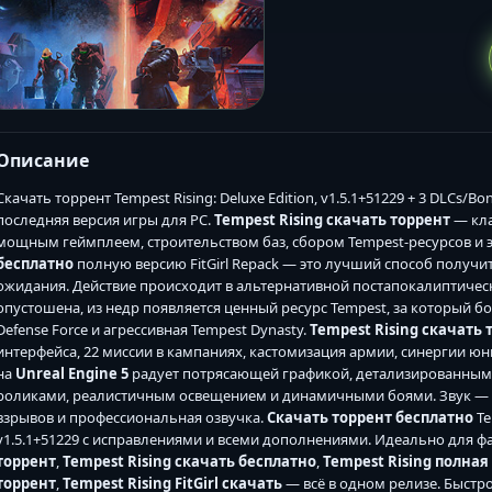
Описание
Скачать торрент Tempest Rising: Deluxe Edition, v1.5.1+51229 + 3 DLCs/Bo
последняя версия игры для PC.
Tempest Rising скачать торрент
— кла
мощным геймплеем, строительством баз, сбором Tempest-ресурсов и
бесплатно
полную версию FitGirl Repack — это лучший способ получит
ожидания. Действие происходит в альтернативной постапокалиптическ
опустошена, из недр появляется ценный ресурс Tempest, за который 
Defense Force и агрессивная Tempest Dynasty.
Tempest Rising скачать 
интерфейса, 22 миссии в кампаниях, кастомизация армии, синергии ю
на
Unreal Engine 5
радует потрясающей графикой, детализированны
роликами, реалистичным освещением и динамичными боями. Звук — н
взрывов и профессиональная озвучка.
Скачать торрент бесплатно
Te
v1.5.1+51229 с исправлениями и всеми дополнениями. Идеально для ф
торрент
,
Tempest Rising скачать бесплатно
,
Tempest Rising полная
торрент
,
Tempest Rising FitGirl скачать
— всё в одном релизе. Быстро