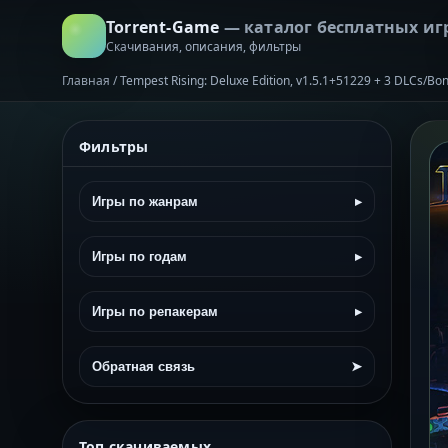
Torrent-Game
— каталог бесплатных иг
Скачивания, описания, фильтры
Главная
/
Tempest Rising: Deluxe Edition, v1.5.1+51229 + 3 DLCs/Bo
Фильтры
Игры по жанрам
▸
Игры по годам
▸
Игры по репакерам
▸
Обратная связь
➤
Топ скачиваемых