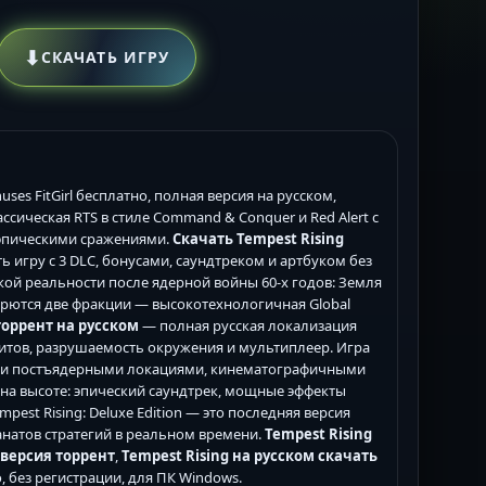
⬇
СКАЧАТЬ ИГРУ
nuses FitGirl бесплатно, полная версия на русском,
ссическая RTS в стиле Command & Conquer и Red Alert с
 эпическими сражениями.
Скачать Tempest Rising
ь игру с 3 DLC, бонусами, саундтреком и артбуком без
ой реальности после ядерной войны 60-х годов: Земля
борются две фракции — высокотехнологичная Global
торрент на русском
— полная русская локализация
нитов, разрушаемость окружения и мультиплеер. Игра
ми постъядерными локациями, кинематографичными
а высоте: эпический саундтрек, мощные эффекты
mpest Rising: Deluxe Edition — это последняя версия
анатов стратегий в реальном времени.
Tempest Rising
 версия торрент
,
Tempest Rising на русском скачать
, без регистрации, для ПК Windows.