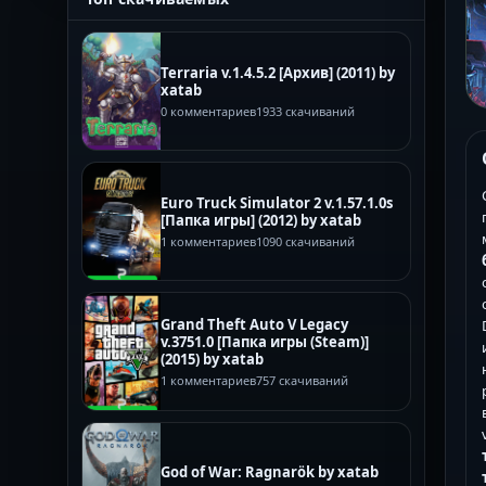
Terraria v.1.4.5.2 [Архив] (2011) by
xatab
0 комментариев
1933 скачиваний
Euro Truck Simulator 2 v.1.57.1.0s
[Папка игры] (2012) by xatab
1 комментариев
1090 скачиваний
Grand Theft Auto V Legacy
v.3751.0 [Папка игры (Steam)]
(2015) by xatab
1 комментариев
757 скачиваний
God of War: Ragnarök by xatab