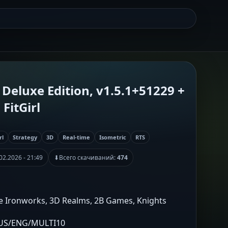
 Deluxe Edition, v1.5.1+51229 +
FitGirl
rl
Strategy
3D
Real-time
Isometric
RTS
02.2026 - 21:49
⬇
Всего скачиваний:
474
te Ironworks, 3D Realms, 2B Games, Knights
RUS/ENG/MULTI10