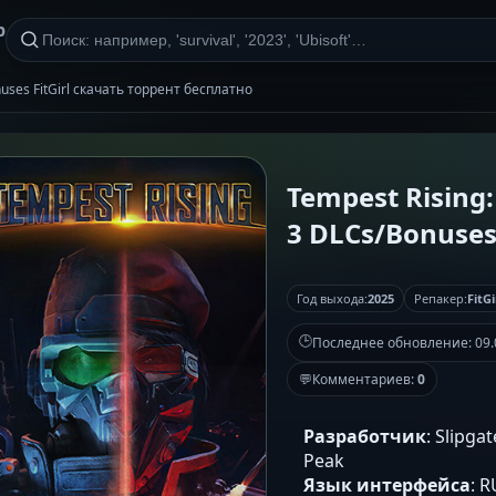
р
nuses FitGirl скачать торрент бесплатно
Tempest Rising:
3 DLCs/Bonuses 
Год выхода:
2025
Репакер:
FitGi
🕒
Последнее обновление:
09.
💬
Комментариев:
0
Разработчик
: Slipga
Peak
Язык интерфейса
: 