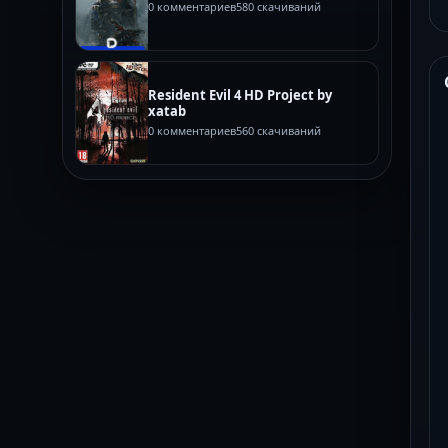
0 комментариев
580 скачиваний
Resident Evil 4 HD Project by
xatab
0 комментариев
560 скачиваний