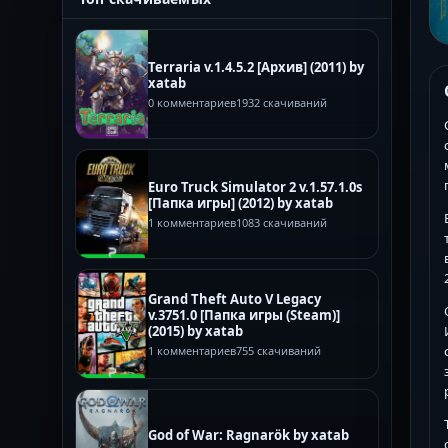
Terraria v.1.4.5.2 [Архив] (2011) by
xatab
0 комментариев
1932 скачиваний
Euro Truck Simulator 2 v.1.57.1.0s
[Папка игры] (2012) by xatab
1 комментариев
1083 скачиваний
Grand Theft Auto V Legacy
v.3751.0 [Папка игры (Steam)]
(2015) by xatab
1 комментариев
755 скачиваний
God of War: Ragnarök by xatab