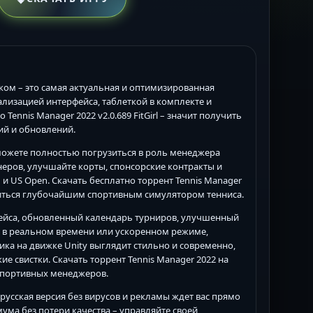
усском – это самая актуальная и оптимизированная
окализацией интерфейса, таблеткой в комплекте и
nnis Manager 2022 v2.0.689 FitGirl – значит получить
ий и обновлений.
вы сможете полностью погрузиться в роль менеджера
неров, улучшайте корты, спонсорские контракты и
n и US Open. Скачать бесплатно торрент Tennis Manager
адиться глубочайшим спортивным симулятором тенниса.
рфейса, обновленный календарь турниров, улучшенный
й в реальном времени или ускоренном режиме,
ика на движке Unity выглядит стильно и современно,
ие свистки. Скачать торрент Tennis Manager 2022 на
 спортивных менеджеров.
ая русская версия без вирусов и рекламы ждет вас прямо
ума без потери качества – управляйте своей