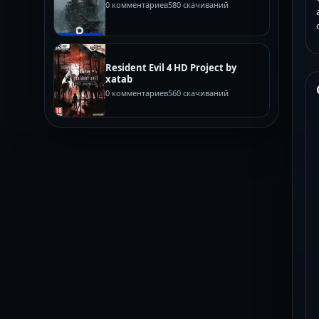
0 комментариев
580 скачиваний
Resident Evil 4 HD Project by
xatab
0 комментариев
560 скачиваний