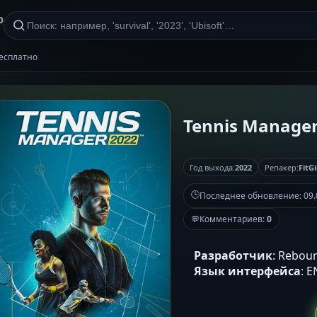
р
бесплатно
Tennis Manager 
Год выхода:
2022
Репакер:
FitGi
🕒
Последнее обновление:
09.
💬
Комментариев:
0
Разработчик
: Rebou
Язык интерфейса
: 