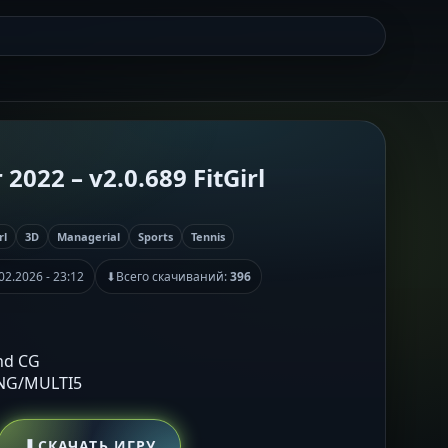
2022 – v2.0.689 FitGirl
rl
3D
Managerial
Sports
Tennis
02.2026 - 23:12
⬇
Всего скачиваний:
396
nd CG
ENG/MULTI5
⬇
СКАЧАТЬ ИГРУ