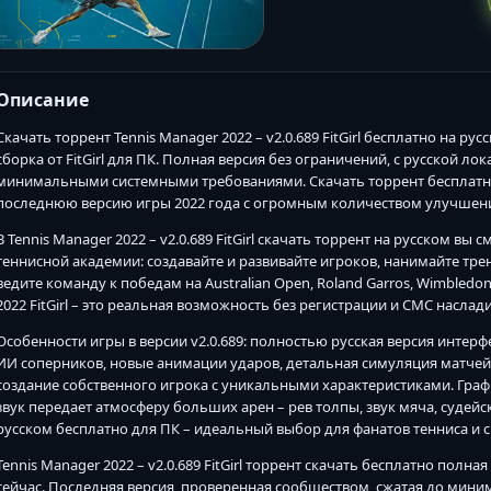
Описание
Скачать торрент Tennis Manager 2022 – v2.0.689 FitGirl бесплатно на р
сборка от FitGirl для ПК. Полная версия без ограничений, с русской л
минимальными системными требованиями. Скачать торрент бесплатно Te
последнюю версию игры 2022 года с огромным количеством улучшен
В Tennis Manager 2022 – v2.0.689 FitGirl скачать торрент на русском 
теннисной академии: создавайте и развивайте игроков, нанимайте тре
ведите команду к победам на Australian Open, Roland Garros, Wimbledo
2022 FitGirl – это реальная возможность без регистрации и СМС насл
Особенности игры в версии v2.0.689: полностью русская версия инте
ИИ соперников, новые анимации ударов, детальная симуляция матче
создание собственного игрока с уникальными характеристиками. Граф
звук передает атмосферу больших арен – рев толпы, звук мяча, судейск
русском бесплатно для ПК – идеальный выбор для фанатов тенниса и
Tennis Manager 2022 – v2.0.689 FitGirl торрент скачать бесплатно полн
сейчас. Последняя версия, проверенная сообществом, сжатая до миним