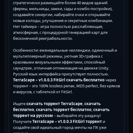
стратегически размещайте более 40 видов зданий
(фермы, мельницы, замки, сады и комбо-постройки),
создавайте синергии, набирайте очки и открывайте
новые колоды, улучшения и секретные комбинации.
Нет таймера – игра полностью расслабляющая,
атмосферная, с процедурной генерацией карт для
бесконечной реиграбельности.
Особенности: еженедельные челленджи, одиночный и
мультиплеерный режимы, уютная 3D-графика с
красивыми визуальными эффектами, спокойный
саундтрек, отличная оптимизация на движке Unity.
Русский язык интерфейса присутствует полностью.
TerraScape – v1.0.0.3 FitGirl скачать бесплатно
через
торрент – это 100% lossless репак, MD5 perfect, без кряков
и вирусов, с таблеткой от FitGirl.
Ищете
скачать торрент TerraScape
,
скачать
бесплатно
,
скачать торрент бесплатно
,
скачать
торрент на русском
– выбирайте эту раздачу!
Получите
TerraScape – v1.0.0.3 FitGirl торрент
и
создайте свой идеальный город мечты на ПК уже