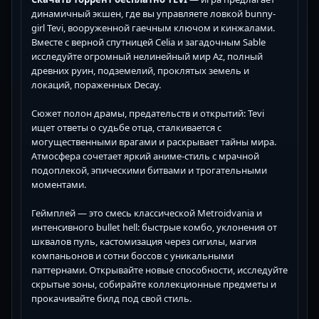
динамичный экшен, где вы управляете ловкой bunny-
girl Tevi, вооруженной гаечным ключом и кинжалами.
Вместе с верной спутницей Celia и загадочным Sable
исследуйте огромный нелинейный мир Az, полный
древних руин, подземелий, проклятых земель и
локаций, пораженных Decay.
Сюжет полон драмы, предательств и открытий: Tevi
ищет ответы о судьбе отца, сталкивается с
могущественными врагами и раскрывает тайны мира.
Атмосфера сочетает яркий аниме-стиль с мрачной
подоплекой, эпическими битвами и трогательными
моментами.
Геймплей — это смесь классической Metroidvania и
интенсивного bullet hell: быстрые комбо, уклонения от
шквалов пуль, кастомизация через сигилы, магия
компаньонов и сотни боссов с уникальными
паттернами. Открывайте новые способности, исследуйте
скрытые зоны, собирайте коллекционные предметы и
прокачивайте билд под свой стиль.