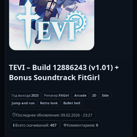
TEVI – Build 12886243 (v1.01) +
Bonus Soundtrack FitGirl
Год выхода:
2023
Репакер:
FitGirl
Arcade
2D
Side
Jump and run
Retro look
Bullet hell
🕒
Последнее обновление:
09.02.2026 - 23:27
⬇
Всего скачиваний:
407
💬
Комментариев:
0