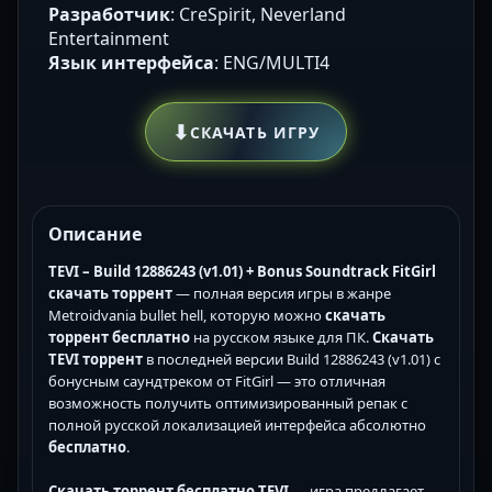
Разработчик
: CreSpirit, Neverland
Entertainment
Язык интерфейса
: ENG/MULTI4
⬇
СКАЧАТЬ ИГРУ
Описание
TEVI – Build 12886243 (v1.01) + Bonus Soundtrack FitGirl
скачать торрент
— полная версия игры в жанре
Metroidvania bullet hell, которую можно
скачать
торрент бесплатно
на русском языке для ПК.
Скачать
TEVI торрент
в последней версии Build 12886243 (v1.01) с
бонусным саундтреком от FitGirl — это отличная
возможность получить оптимизированный репак с
полной русской локализацией интерфейса абсолютно
бесплатно
.
Скачать торрент бесплатно TEVI
— игра предлагает