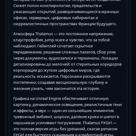
Сюжет полон конспирологии, предательств и
ужасающих открытий, разворачивающихся в мрачных
офисах, серверных, цифровых лабиринтах и
сюрреалистичных пространствах Франции будущего.
Атмосфера Thalamus — это постоянное напряжение,
клаустрофобия, jump-scare и чувство, что за тобой
наблюдают. Геймплей сочетает скрытное
передвижение, решение сложных паззлов, сбор улик
через документы, аудиозаписи и терминалы. Локации
детализированы до мелочей: от стерильных коридоров
корпорации до жутких цифровых миров, где
реальность искажается. Персонажи раскрываются
постепенно, создавая эмоциональную глубину и
желание узнать, чем закончится эта история.
Графика на Unreal Engine обеспечивает отличную
картинку, динамическое освещение, реалистичные тени
и эффекты, а звук — один из сильнейших элементов:
тревожный эмбиент, шорохи, далёкие крики и шепот в
наушниках усиливают погружение. Thalamus FitGirl —
это полная версия игры без урезаний, сжатая репаком
FitGirl для быстрого скачивания и комфортной игры.