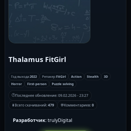
Thalamus FitGirl
Год выхода:
2022
Репакер:
FitGirl
Action
Stealth
3D
Horror
First-person
Puzzle solving
🕒
Последнее обновление:
09.02.2026 - 23:27
⬇
Всего скачиваний:
479
💬
Комментариев:
0
Разработчик
: trulyDigital