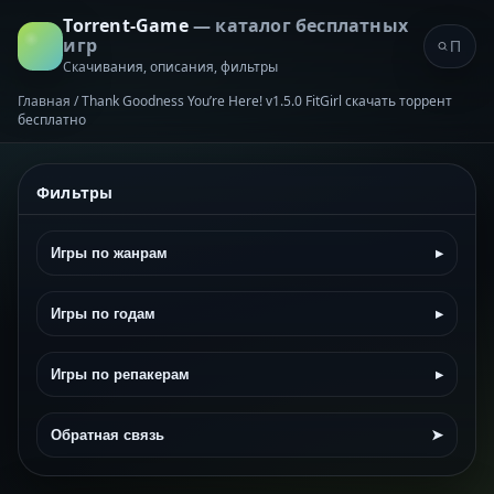
Torrent-Game
— каталог бесплатных
игр
Скачивания, описания, фильтры
Главная
/
Thank Goodness You’re Here! v1.5.0 FitGirl скачать торрент
бесплатно
Фильтры
Игры по жанрам
▸
Игры по годам
▸
Игры по репакерам
▸
Обратная связь
➤