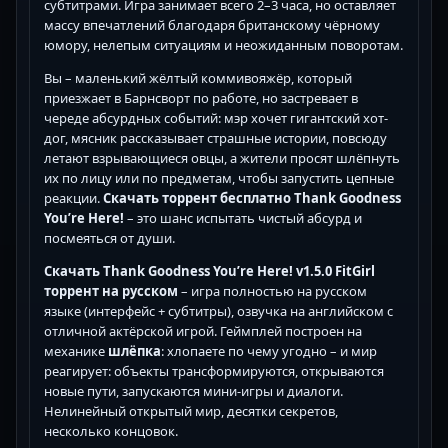
субтитрами. Игра занимает всего 2–3 часа, но оставляет
массу впечатлений благодаря британскому чёрному
юмору, нелепым ситуациям и неожиданным поворотам.
Вы – маленький жёлтый коммивояжёр, который
приезжает в Барнсворт по работе, но застревает в
череде абсурдных событий: мэр хочет гигантский хот-
дог, мясник рассказывает страшные истории, повсюду
летают взрывающиеся овцы, а жители просят шлёпнуть
их по лицу или по предметам, чтобы запустить цепные
реакции.
Скачать торрент бесплатно Thank Goodness
You’re Here!
– это шанс испытать чистый абсурд и
посмеяться от души.
Скачать Thank Goodness You’re Here! v1.5.0 FitGirl
торрент на русском
– игра полностью на русском
языке (интерфейс + субтитры), озвучка на английском с
отличной актёрской игрой. Геймплей построен на
механике
шлёпка
: хлопаете по чему угодно – и мир
реагирует: объекты трансформируются, открываются
новые пути, запускаются мини-игры и диалоги.
Нелинейный открытый мир, десятки секретов,
несколько концовок.