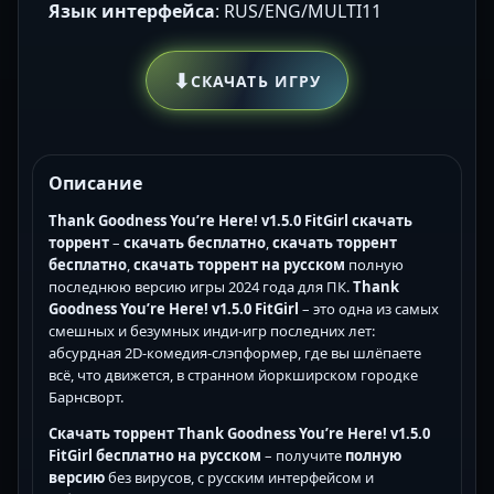
Язык интерфейса
: RUS/ENG/MULTI11
⬇
СКАЧАТЬ ИГРУ
Описание
Thank Goodness You’re Here! v1.5.0 FitGirl скачать
торрент
–
скачать бесплатно
,
скачать торрент
бесплатно
,
скачать торрент на русском
полную
последнюю версию игры 2024 года для ПК.
Thank
Goodness You’re Here! v1.5.0 FitGirl
– это одна из самых
смешных и безумных инди-игр последних лет:
абсурдная 2D-комедия-слэпформер, где вы шлёпаете
всё, что движется, в странном йоркширском городке
Барнсворт.
Скачать торрент Thank Goodness You’re Here! v1.5.0
FitGirl бесплатно на русском
– получите
полную
версию
без вирусов, с русским интерфейсом и