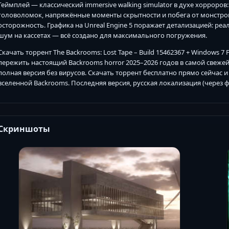
Геймплей — классический immersive walking simulator в духе хорроров
головоломок, напряжённые моменты скрытности и побега от монстров
осторожность. Графика на Unreal Engine 5 поражает детализацией: ре
шум на кассетах — всё создано для максимального погружения.
Скачать торрент The Backrooms: Lost Tape – Build 15462367 + Windows 7 
пережить настоящий Backrooms horror 2025–2026 годов в самой свежей
полная версия без вирусов. Скачать торрент бесплатно прямо сейчас 
вселенной Backrooms. Последняя версия, русская локализация (через фан
Скриншоты