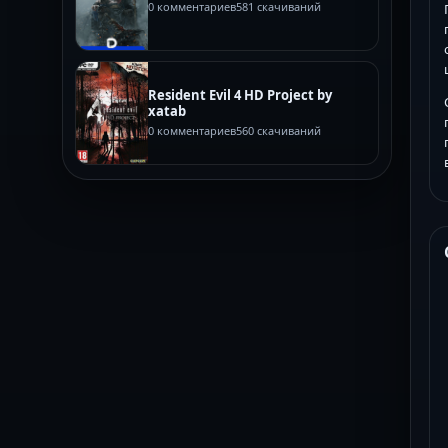
0 комментариев
581 скачиваний
Resident Evil 4 HD Project by
xatab
0 комментариев
560 скачиваний