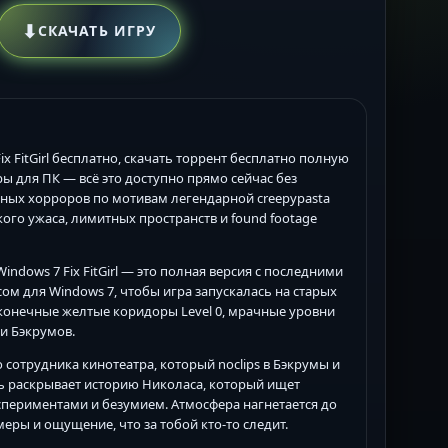
⬇
СКАЧАТЬ ИГРУ
Fix FitGirl бесплатно, скачать торрент бесплатно полную
ы для ПК — всё это доступно прямо сейчас без
ерных хорроров по мотивам легендарной creepypasta
го ужаса, лимитных пространств и found footage
Windows 7 Fix FitGirl — это полная версия с последними
ом для Windows 7, чтобы игра запускалась на старых
конечные желтые коридоры Level 0, мрачные уровни
и Бэкрумов.
 сотрудника кинотеатра, который noclips в Бэкрумы и
ть раскрывает историю Николаса, который ищет
спериментами и безумием. Атмосфера нагнетается до
еры и ощущение, что за тобой кто-то следит.