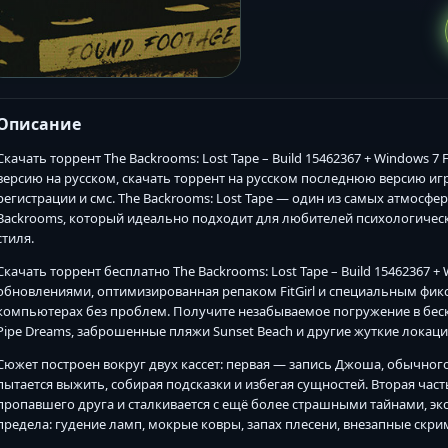
Описание
Скачать торрент The Backrooms: Lost Tape – Build 15462367 + Windows 7 
версию на русском, скачать торрент на русском последнюю версию игр
регистрации и смс. The Backrooms: Lost Tape — один из самых атмосф
Backrooms, который идеально подходит для любителей психологическо
стиля.
Скачать торрент бесплатно The Backrooms: Lost Tape – Build 15462367 + 
обновлениями, оптимизированная репаком FitGirl и специальным фикс
компьютерах без проблем. Получите незабываемое погружение в бес
Pipe Dreams, заброшенные пляжи Sunset Beach и другие жуткие локаци
Сюжет построен вокруг двух кассет: первая — запись Джоша, обычного
пытается выжить, собирая подсказки и избегая сущностей. Вторая час
пропавшего друга и сталкивается с ещё более страшными тайнами, эк
предела: гудение ламп, мокрые ковры, запах плесени, внезапные скрим