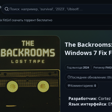
р
ix FitGirl скачать торрент бесплатно
The Backrooms: 
Windows 7 Fix Fi
Год выхода:
2024
Репакер:
FitGi
🕒
Последнее обновление:
09.
💬
Комментариев:
0
Разработчик
: Cortez
Язык интерфейса
: 