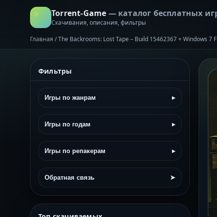
Torrent-Game
— каталог бесплатных иг
Скачивания, описания, фильтры
Главная
/
The Backrooms: Lost Tape – Build 15462367 + Windows 7 F
Фильтры
Игры по жанрам
▸
Игры по годам
▸
Игры по репакерам
▸
Обратная связь
➤
Топ скачиваемых