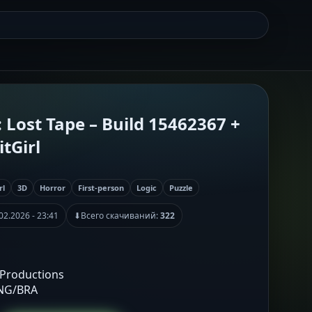
Lost Tape – Build 15462367 +
tGirl
rl
3D
Horror
First-person
Logic
Puzzle
02.2026 - 23:41
⬇
Всего скачиваний:
322
 Productions
ENG/BRA