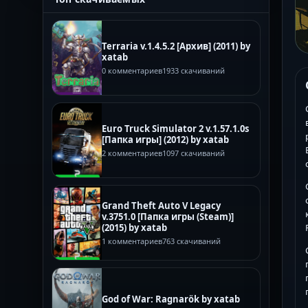
Terraria v.1.4.5.2 [Архив] (2011) by
xatab
0 комментариев
1933 скачиваний
Euro Truck Simulator 2 v.1.57.1.0s
[Папка игры] (2012) by xatab
2 комментариев
1097 скачиваний
Grand Theft Auto V Legacy
v.3751.0 [Папка игры (Steam)]
(2015) by xatab
1 комментариев
763 скачиваний
God of War: Ragnarök by xatab