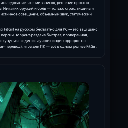
: исследование, чтение записок, решение простых
. Никаких оружий и боёв — только страх, тишина и
алистичное освещение, объёмный звук, статический
Fix FitGirl на русском бесплатно для PC — это ваш шанс
 версии. Торрент-раздача быстрая, проверенная,
и окунуться в один из лучших инди-хорроров по
-перевод), игра для ПК — всё в одном релизе FitGirl.