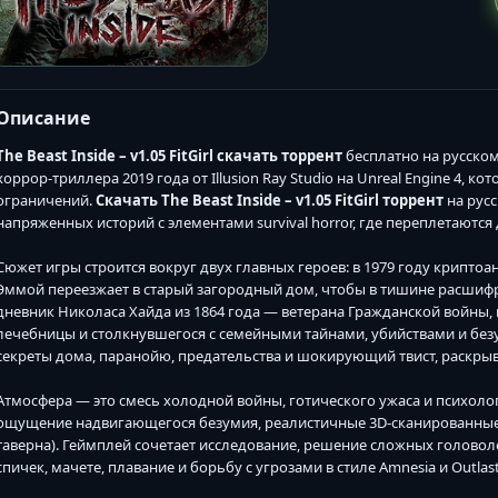
Описание
The Beast Inside – v1.05 FitGirl скачать торрент
бесплатно на русском
хоррор-триллера 2019 года от Illusion Ray Studio на Unreal Engine 4, 
ограничений.
Скачать The Beast Inside – v1.05 FitGirl торрент
на рус
напряженных историй с элементами survival horror, где переплетаются д
Сюжет игры строится вокруг двух главных героев: в 1979 году крипто
Эммой переезжает в старый загородный дом, чтобы в тишине расшифр
дневник Николаса Хайда из 1864 года — ветерана Гражданской войны
лечебницы и столкнувшегося с семейными тайнами, убийствами и бе
секреты дома, паранойю, предательства и шокирующий твист, раскры
Атмосфера — это смесь холодной войны, готического ужаса и психоло
ощущение надвигающегося безумия, реалистичные 3D-сканированные л
таверна). Геймплей сочетает исследование, решение сложных головол
спичек, мачете, плавание и борьбу с угрозами в стиле Amnesia и Outlast