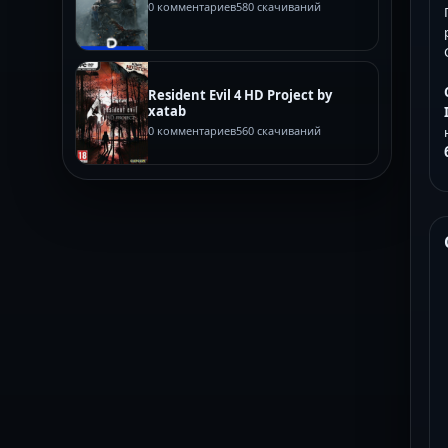
0 комментариев
580 скачиваний
Resident Evil 4 HD Project by
xatab
0 комментариев
560 скачиваний