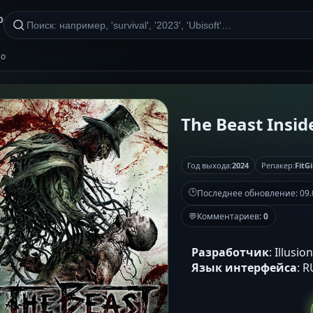
р
но
The Beast Inside
Год выхода:
2024
Репакер:
FitGi
🕒
Последнее обновление:
09.
💬
Комментариев:
0
Разработчик
: Illusi
Язык интерфейса
: 