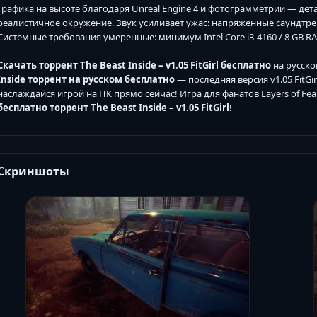
Графика на высоте благодаря Unreal Engine 4 и фотограмметрии — де
реалистичное окружение. Звук усиливает ужас: напряженные саундтрек
Системные требования умеренные: минимум Intel Core i3-4160 / 8 GB RAM 
Скачать торрент The Beast Inside – v1.05 FitGirl бесплатно
на русско
Inside торрент на русском бесплатно
— последняя версия v1.05 FitGir
наслаждайся игрой на ПК прямо сейчас! Игра для фанатов Layers of Fear
бесплатно торрент The Beast Inside – v1.05 FitGirl
!
Скриншоты