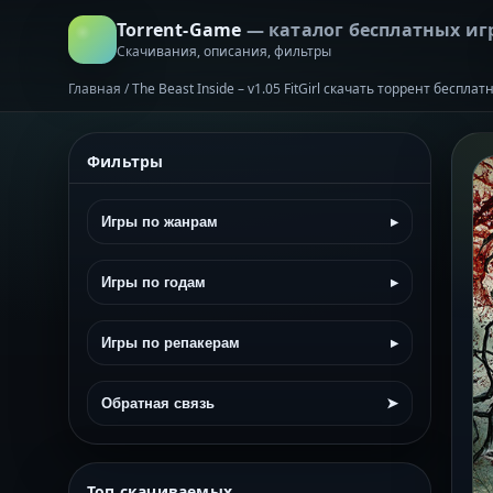
Torrent-Game
— каталог бесплатных иг
Скачивания, описания, фильтры
Главная
/
The Beast Inside – v1.05 FitGirl скачать торрент бесплат
Фильтры
Игры по жанрам
▸
Игры по годам
▸
Игры по репакерам
▸
Обратная связь
➤
Топ скачиваемых