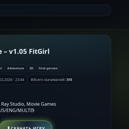
 – v1.05 FitGirl
rl
Adventure
3D
First-person
02.2026 - 23:44
⬇
Всего скачиваний:
398
on Ray Studio, Movie Games
RUS/ENG/MULTI9
⬇
СКАЧАТЬ ИГРУ