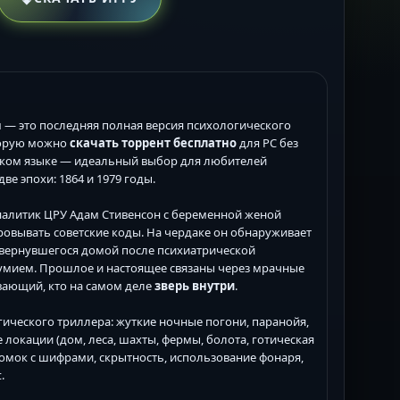
 — это последняя полная версия психологического
которую можно
скачать торрент бесплатно
для PC без
ском языке — идеальный выбор для любителей
ве эпохи: 1864 и 1979 годы.
аналитик ЦРУ Адам Стивенсон с беременной женой
овывать советские коды. На чердаке он обнаруживает
, вернувшегося домой после психиатрической
зумием. Прошлое и настоящее связаны через мрачные
вающий, кто на самом деле
зверь внутри
.
гического триллера: жуткие ночные погони, паранойя,
окации (дом, леса, шахты, фермы, болота, готическая
омок с шифрами, скрытность, использование фонаря,
.