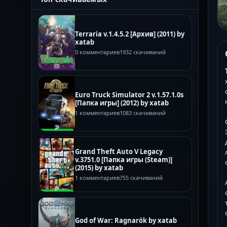
Terraria v.1.4.5.2 [Архив] (2011) by
xatab
0 комментариев
1932 скачиваний
Euro Truck Simulator 2 v.1.57.1.0s
[Папка игры] (2012) by xatab
1 комментариев
1083 скачиваний
Grand Theft Auto V Legacy
v.3751.0 [Папка игры (Steam)]
(2015) by xatab
1 комментариев
755 скачиваний
God of War: Ragnarök by xatab