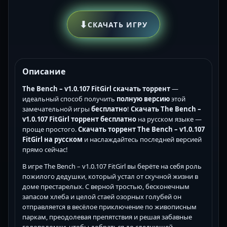
⬇
СКАЧАТЬ ИГРУ
Описание
The Bench – v1.0.107 FitGirl скачать торрент
—
идеальный способ получить
полную версию
этой
замечательной игры
бесплатно
!
Скачать The Bench –
v1.0.107 FitGirl торрент бесплатно
на русском языке —
проще простого.
Скачать торрент The Bench – v1.0.107
FitGirl на русском
и наслаждайтесь последней версией
прямо сейчас!
В игре The Bench – v1.0.107 FitGirl вы берёте на себя роль
пожилого дедушки, который устал от скучной жизни в
доме престарелых. С верной тростью, бесконечным
запасом хлеба и целой стаей озорных голубей он
отправляется в весёлое приключение по живописным
паркам, преодолевая препятствия и решая забавные