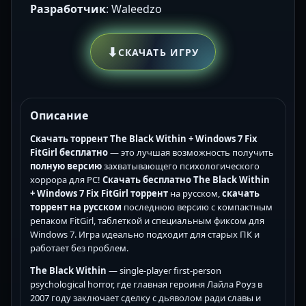
Разработчик
: Waleedzo
⬇
СКАЧАТЬ ИГРУ
Описание
Скачать торрент The Black Within + Windows 7 Fix
FitGirl бесплатно
— это лучшая возможность получить
полную версию
захватывающего психологического
хоррора для PC!
Скачать бесплатно
The Black Within
+ Windows 7 Fix FitGirl торрент
на русском,
скачать
торрент на русском
последнюю версию с компактным
репаком FitGirl, таблеткой и специальным фиксом для
Windows 7. Игра идеально подходит для старых ПК и
работает без проблем.
The Black Within
— single-player first-person
psychological horror, где главная героиня Лайла Роуз в
2007 году заключает сделку с дьяволом ради славы и