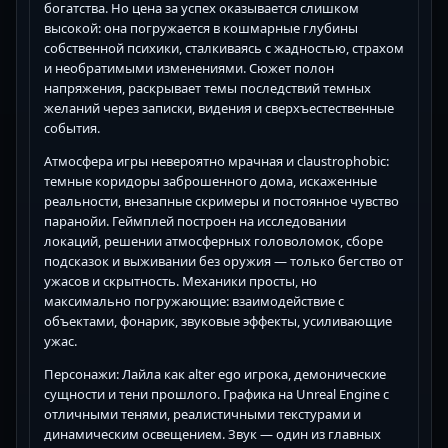
богатства. Но цена за успех оказывается слишком
высокой: она погружается в кошмарные глубины
собственной психики, сталкиваясь с жадностью, страхом
и необратимыми изменениями. Сюжет полон
напряжения, раскрывает темы последствий темных
желаний через записки, видения и сверхъестественные
события.
Атмосфера игры невероятно мрачная и claustrophobic:
темные коридоры заброшенного дома, искаженные
реальности, внезапные скримеры и постоянное чувство
паранойи. Геймплей построен на исследовании
локаций, решении атмосферных головоломок, сборе
подсказок и выживании без оружия — только бегство от
ужасов и скрытность. Механики просты, но
максимально погружающие: взаимодействие с
объектами, фонарик, звуковые эффекты, усиливающие
ужас.
Персонажи: Лайла как alter ego игрока, демонические
сущности и тени прошлого. Графика на Unreal Engine с
отличными тенями, реалистичными текстурами и
динамическим освещением. Звук — один из главных