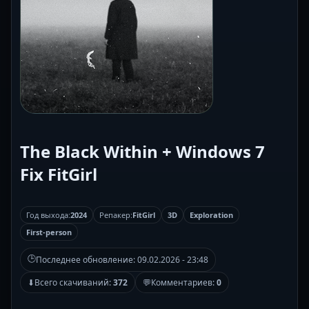
The Black Within + Windows 7
Fix FitGirl
Год выхода:
2024
Репакер:
FitGirl
3D
Exploration
First-person
🕒
Последнее обновление:
09.02.2026 - 23:48
⬇
Всего скачиваний:
372
💬
Комментариев:
0