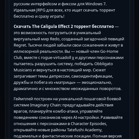
русским интерфейсом и фиксом для Windows 7.
Идеальная JRPG для всех, кто ищет скачать торрент
бесплатно и сразу играть!
Скачать The Caligula Effect 2 торрент бесплатно
—
это возможность погрузиться в уникальный
виртуальный мир Redo, созданный загадочной певицей
Regret. Тысячи людей забыли свои сожаления и живут в
иллюзорной реальности. Вы — новый член Go-Home
Club, вместе с rogue-virtuadoll χ и другими персонажами
пытаетесь разрушить систему, победить Obbligato
Musicians и вернуться в настоящий мир. Сюжет
затрагивает темы депрессии, самоидентификации,
дружбы и побега из «матрицы» — эмоционально,
драматично и с множеством неожиданных поворотов.
Геймплей построен на уникальной пошаговой боевой
системе Imaginary Chain: предугадывайте действия
врагов, планируйте комбо-атаки, управляйте
поведением союзников через AI-настройки. Развивайте
отношения с персонажами в Character Episodes,
открывайте новые районы Tatefushi Academy,
подземелья и фантастические локации. Полная версия