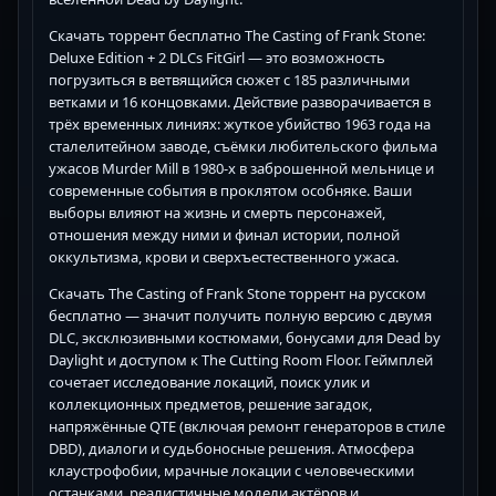
Скачать торрент бесплатно The Casting of Frank Stone:
Deluxe Edition + 2 DLCs FitGirl — это возможность
погрузиться в ветвящийся сюжет с 185 различными
ветками и 16 концовками. Действие разворачивается в
трёх временных линиях: жуткое убийство 1963 года на
сталелитейном заводе, съёмки любительского фильма
ужасов Murder Mill в 1980-х в заброшенной мельнице и
современные события в проклятом особняке. Ваши
выборы влияют на жизнь и смерть персонажей,
отношения между ними и финал истории, полной
оккультизма, крови и сверхъестественного ужаса.
Скачать The Casting of Frank Stone торрент на русском
бесплатно — значит получить полную версию с двумя
DLC, эксклюзивными костюмами, бонусами для Dead by
Daylight и доступом к The Cutting Room Floor. Геймплей
сочетает исследование локаций, поиск улик и
коллекционных предметов, решение загадок,
напряжённые QTE (включая ремонт генераторов в стиле
DBD), диалоги и судьбоносные решения. Атмосфера
клаустрофобии, мрачные локации с человеческими
останками, реалистичные модели актёров и