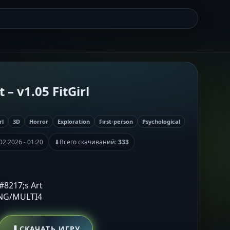
 – v1.05 FitGirl
rl
3D
Horror
Exploration
First-person
Psychological
02.2026 - 01:20
⬇
Всего скачиваний:
333
&#8217;s Art
ENG/MULTI4
⬇
СКАЧАТЬ ИГРУ