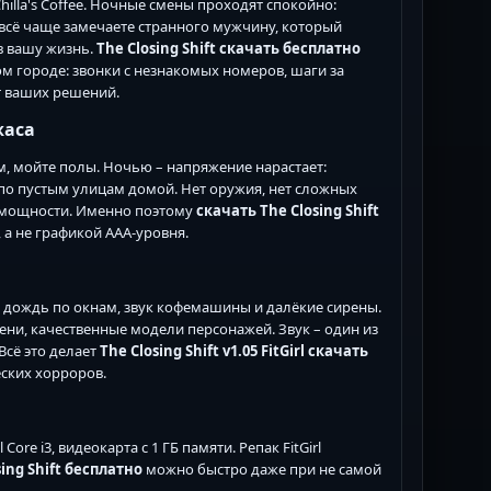
lla's Coffee. Ночные смены проходят спокойно:
ы всё чаще замечаете странного мужчину, который
 в вашу жизнь.
The Closing Shift скачать бесплатно
м городе: звонки с незнакомых номеров, шаги за
т ваших решений.
жаса
м, мойте полы. Ночью – напряжение нарастает:
 по пустым улицам домой. Нет оружия, нет сложных
помощности. Именно поэтому
скачать The Closing Shift
 а не графикой AAA-уровня.
, дождь по окнам, звук кофемашины и далёкие сирены.
тени, качественные модели персонажей. Звук – один из
Всё это делает
The Closing Shift v1.05 FitGirl скачать
ских хорроров.
ore i3, видеокарта с 1 ГБ памяти. Репак FitGirl
ing Shift бесплатно
можно быстро даже при не самой