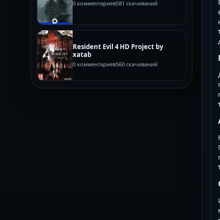
0 комментариев
581 скачиваний
Resident Evil 4 HD Project by
xatab
0 комментариев
560 скачиваний