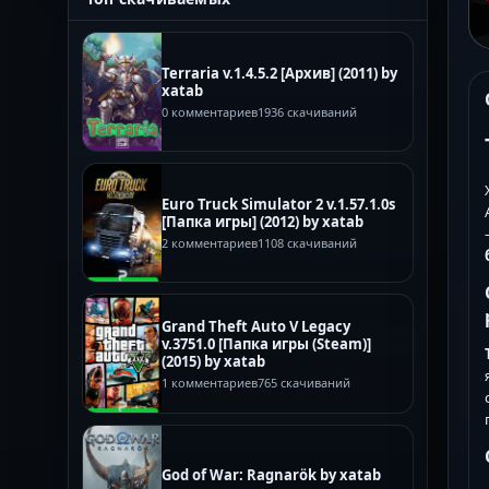
Terraria v.1.4.5.2 [Архив] (2011) by
xatab
0 комментариев
1936 скачиваний
Euro Truck Simulator 2 v.1.57.1.0s
[Папка игры] (2012) by xatab
2 комментариев
1108 скачиваний
Grand Theft Auto V Legacy
v.3751.0 [Папка игры (Steam)]
(2015) by xatab
1 комментариев
765 скачиваний
God of War: Ragnarök by xatab