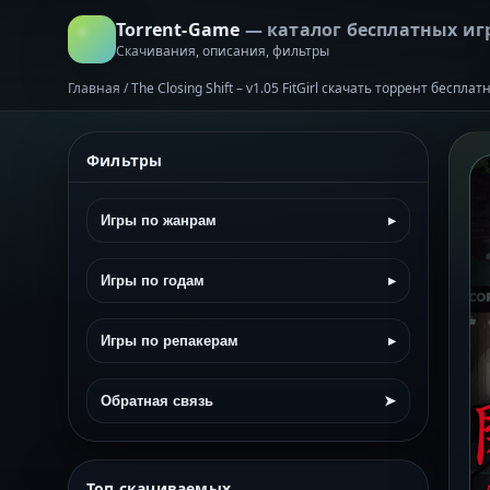
Torrent-Game
— каталог бесплатных иг
Скачивания, описания, фильтры
Главная
/
The Closing Shift – v1.05 FitGirl скачать торрент бесплат
Фильтры
Игры по жанрам
▸
Игры по годам
▸
Игры по репакерам
▸
Обратная связь
➤
Топ скачиваемых