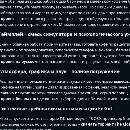
Вы – обычная девушка, работающая барменом в маленькой кофейне Chi
варите латте, убираете посуду, закрываете кассу. Но с каждым днём в
наблюдает за вами через витрину, следует по пятам и даже проникает
торрент
– это история о реальном страхе одинокой девушки в большо
дверью, тени в отражении окон. Множество концовок в зависимости о
Геймплей – смесь симулятора и психологического у
Днём – обычная работа: принимайте заказы, готовьте кофе по рецепта
прячьтесь от преследователя, используйте телефон и фонарик, бегите
головоломок – только нарастающий ужас, jump-scares и чувство бес
торрент на русском
хотят тысячи игроков – игра цепляет атмосферой,
Атмосфера, графика и звук – полное погружение
Реалистичная японская ночная жизнь: тусклый свет неоновых вывесок
Графика на Unreal Engine – детализированная кофейня, реалистичные 
главных плюсов: шорохи, тяжёлое дыхание за спиной, скрип половиц. 
торрент бесплатно
идеальным выбором для любителей психологиче
Системные требования и оптимизация FitGirl
Игра запускается даже на старых ПК: минимум 4 ГБ ОЗУ, процессор Intel C
максимально сжат, но без потери качества –
скачать торрент The Clos