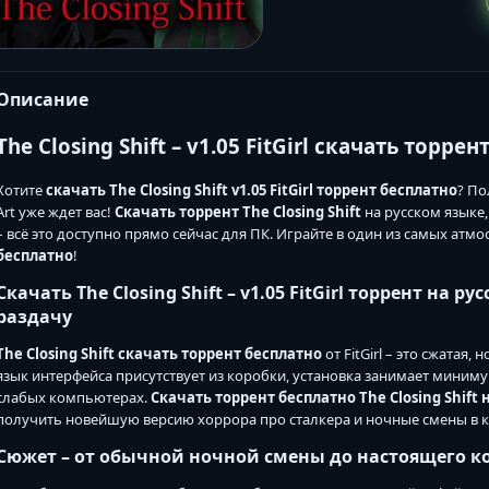
Описание
The Closing Shift – v1.05 FitGirl скачать торр
Хотите
скачать The Closing Shift v1.05 FitGirl торрент бесплатно
? По
Art уже ждет вас!
Скачать торрент The Closing Shift
на русском языке
– всё это доступно прямо сейчас для ПК. Играйте в один из самых ат
бесплатно
!
Скачать The Closing Shift – v1.05 FitGirl торрент на 
раздачу
The Closing Shift скачать торрент бесплатно
от FitGirl – это сжатая
язык интерфейса присутствует из коробки, установка занимает миниму
слабых компьютерах.
Скачать торрент бесплатно The Closing Shift 
получить новейшую версию хоррора про сталкера и ночные смены в 
Сюжет – от обычной ночной смены до настоящего 