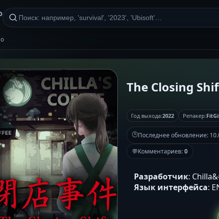
р
но
The Closing Shift
Год выхода:
2022
Репакер:
FitGi
🕒
Последнее обновление:
10.
💬
Комментариев:
0
Разработчик
: Chilla
Язык интерфейса
: 