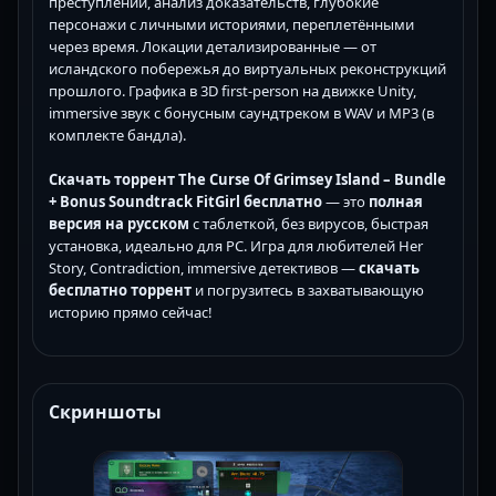
преступлений, анализ доказательств, глубокие
персонажи с личными историями, переплетёнными
через время. Локации детализированные — от
исландского побережья до виртуальных реконструкций
прошлого. Графика в 3D first-person на движке Unity,
immersive звук с бонусным саундтреком в WAV и MP3 (в
комплекте бандла).
Скачать торрент The Curse Of Grimsey Island – Bundle
+ Bonus Soundtrack FitGirl бесплатно
— это
полная
версия
на русском
с таблеткой, без вирусов, быстрая
установка, идеально для PC. Игра для любителей Her
Story, Contradiction, immersive детективов —
скачать
бесплатно торрент
и погрузитесь в захватывающую
историю прямо сейчас!
Скриншоты