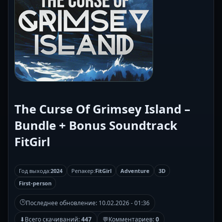
The Curse Of Grimsey Island –
Bundle + Bonus Soundtrack
FitGirl
Год выхода:
2024
Репакер:
FitGirl
Adventure
3D
First-person
🕒
Последнее обновление:
10.02.2026 - 01:36
⬇
Всего скачиваний:
447
💬
Комментариев:
0