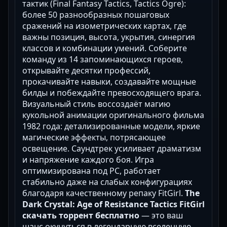
тактик (Final Fantasy Tactics, Tactics Ogre):
более 50 разнообразных пошаговых
сражений на изометрических картах, где
важны позиция, высота, укрытия, синергия
классов и комбинации умений. Соберите
команду из 14 запоминающихся героев,
открывайте десятки профессий,
прокачивайте навыки, создавайте мощные
билды и побеждайте превосходящего врага.
Визуальный стиль воссоздаёт магию
кукольной анимации оригинального фильма
1982 года: детализированные модели, яркие
магические эффекты, потрясающее
освещение. Саундтрек усиливает драматизм
и напряжение каждого боя. Игра
оптимизирована под PC, работает
стабильно даже на слабых конфигурациях
благодаря качественному репаку FitGirl.
The
Dark Crystal: Age of Resistance Tactics FitGirl
скачать торрент
бесплатно
— это ваш
шанс окунуться в легендарную вселенную