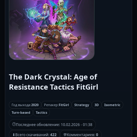
The Dark Crystal: Age of
Resistance Tactics FitGirl
Год выхода:
2020
Репакер:
FitGirl
Strategy
3D
Isometric
Turn-based
Tactics
🕒
Последнее обновление:
10.02.2026 - 01:38
⬇
Всего скачиваний:
422
💬
Комментариев:
0