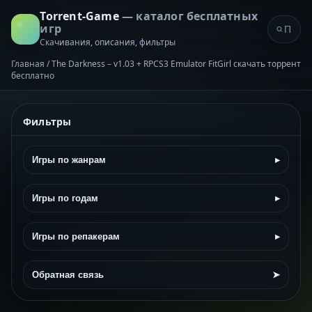
Torrent-Game
— каталог бесплатных
игр
Скачивания, описания, фильтры
Главная
/
The Darkness – v1.03 + RPCS3 Emulator FitGirl скачать торрент
бесплатно
Фильтры
Игры по жанрам
▸
Игры по годам
▸
Игры по репакерам
▸
Обратная связь
➤