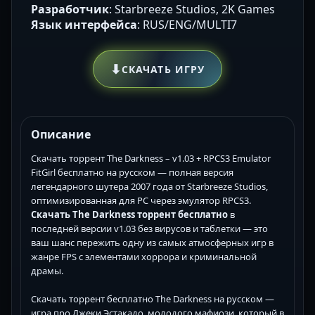
Разработчик
: Starbreeze Studios, 2K Games
Язык интерфейса
: RUS/ENG/MULTI7
⬇
СКАЧАТЬ ИГРУ
Описание
Скачать торрент The Darkness – v1.03 + RPCS3 Emulator
FitGirl бесплатно на русском — полная версия
легендарного шутера 2007 года от Starbreeze Studios,
оптимизированная для PC через эмулятор RPCS3.
Скачать The Darkness торрент бесплатно
в
последней версии v1.03 без вирусов и таблетки — это
ваш шанс пережить одну из самых атмосферных игр в
жанре FPS с элементами хоррора и криминальной
драмы.
Скачать торрент бесплатно The Darkness на русском —
игра про Джеки Эстакадо, молодого мафиози, который в