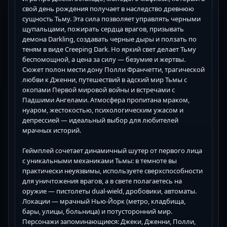
свой день рождения получает в наследство древнюю
сущность Тьму. Эта сила позволяет управлять черными
щупальцами, пожирать сердца врагов, призывать
демона Darkling, создавать черные дыры и ползать по
теням в виде Creeping Dark. Но яркий свет делает Тьму
беспомощной, а цена за силу — безумие и жертвы.
Сюжет полон мести дону Полли Франчетти, трагической
любви к Дженни, путешествий в адский мир Тьмы с
окопами Первой мировой войны и встречами с
Падшими Ангелами. Атмосфера пропитана мраком,
нуаром, жестокостью, психологическим ужасом и
депрессией — идеальный выбор для любителей
мрачных историй.
Геймплей сочетает динамичный шутер от первого лица
с уникальными механиками Тьмы: в темноте вы
практически неуязвимы, используете сверхспособности
для уничтожения врагов, а в свете полагаетесь на
оружие — пистолеты dual-wield, дробовики, автоматы.
Локации — мрачный Нью-Йорк (метро, кладбища,
бары, улицы, больница) и потусторонний мир.
Персонажи запоминающиеся: Джеки, Дженни, Полли,