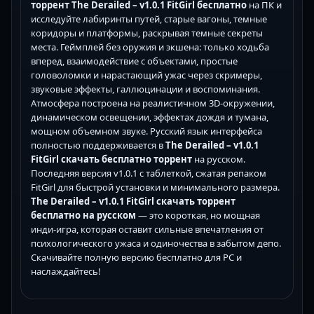
торрент The Derailed – v1.0.1 FitGirl бесплатно
на ПК и
исследуйте лабиринты путей, старые вагоны, темные
коридоры и платформы, раскрывая темные секреты
места. Геймплей без оружия и экшена: только ходьба
вперед, взаимодействие с объектами, простые
головоломки и нарастающий ужас через скримеры,
звуковые эффекты, галлюцинации и воспоминания.
Атмосфера построена на реалистичном 3D-окружении,
динамическом освещении, эффектах дождя и тумана,
мощном объемном звуке. Русский язык интерфейса
полностью поддерживается в
The Derailed – v1.0.1
FitGirl скачать бесплатно торрент
на русском.
Последняя версия v1.0.1 с таблеткой, сжатая репаком
FitGirl для быстрой установки и минимального размера.
The Derailed – v1.0.1 FitGirl скачать торрент
бесплатно на русском
— это короткая, но мощная
инди-игра, которая оставит сильные впечатления от
психологического ужаса и одиночества в забытом депо.
Скачивайте полную версию бесплатно для PC и
наслаждайтесь!