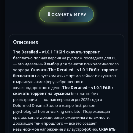
⬇
СКАЧАТЬ ИГРУ
Описание
The Derailed – v1.0.1 FitGirl скачать торрент
бесплатно полная версия на русском последняя для PC
— это идеальный выбор для фанатов психологического
хоррора.
Скачать The Derailed – v1.0.1 FitGirl торрент
бесплатно
на русском языке прямо сейчас и окунитесь
в мрачную атмосферу заброшенного
железнодорожного депо.
The Derailed – v1.0.1 FitGirl
скачать торрент на русском
бесплатно без
регистрации — полная версия игры 2025 года от
Deformed Dreams Studio в жанре first-person
psychological horror walking simulator. Подтекающая
крыша, капли дождя, запах ржавчины и влажности,
дрожащие тени прошлого — все это создает
невыносимое напряжение и клаустрофобию.
Скачать