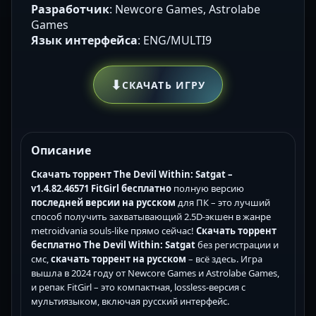
Разработчик
: Newcore Games, Astrolabe
Games
Язык интерфейса
: ENG/MULTI9
⬇
СКАЧАТЬ ИГРУ
Описание
Скачать торрент The Devil Within: Satgat –
v1.4.82.46571 FitGirl
бесплатно
полную версию
последней версии
на русском
для ПК – это лучший
способ получить захватывающий 2.5D-экшен в жанре
metroidvania souls-like прямо сейчас!
Скачать торрент
бесплатно
The Devil Within: Satgat
без регистрации и
смс,
скачать торрент на русском
– всё здесь. Игра
вышла в 2024 году от Newcore Games и Astrolabe Games,
и репак FitGirl – это компактная, lossless-версия с
мультиязыком, включая русский интерфейс.