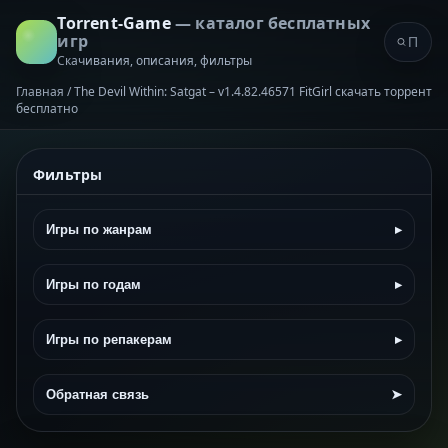
Torrent-Game
— каталог бесплатных
игр
Скачивания, описания, фильтры
Главная
/
The Devil Within: Satgat – v1.4.82.46571 FitGirl скачать торрент
бесплатно
Фильтры
Игры по жанрам
▸
Игры по годам
▸
Игры по репакерам
▸
Обратная связь
➤