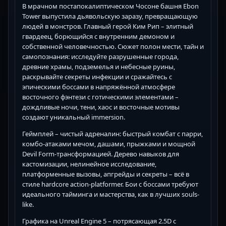
В мрачном постапокалиптическом Чосоне башня Ebon
Tower выпустила дьявольскую заразу, превращающую
людей в монстров. Главный герой Ким Рип – элитный
гвардеец, борющийся с внутренним демоном и
собственной человечностью. Сюжет полон мести, тайн и
самопознания: исследуйте разрушенные города,
древние храмы, подземелья и небесные руины,
раскрывайте секреты инфекции и сражайтесь с
эпическими боссами в напряжённой атмосфере
восточного фэнтези с готическими элементами –
дождливые ночи, тени, хаос и восточные мотивы
создают уникальный immersion.
Геймплей – чистый адреналин: быстрый комбат с парри,
комбо-атаками мечом, дашами, прыжками и мощной
Devil Form-трансформацией. Дерево навыков для
кастомизации, нелинейное исследование,
платформенные вызовы, апгрейды и секреты – всё в
стиле hardcore action-platformer. Бои с боссами требуют
идеального тайминга и мастерства, как в лучших souls-
like.
Графика на Unreal Engine 5 – потрясающая 2.5D с