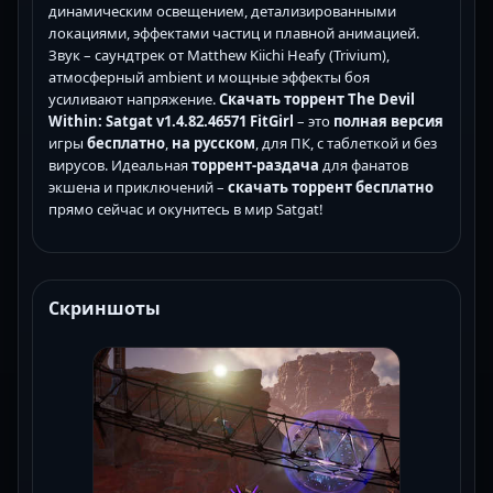
динамическим освещением, детализированными
локациями, эффектами частиц и плавной анимацией.
Звук – саундтрек от Matthew Kiichi Heafy (Trivium),
атмосферный ambient и мощные эффекты боя
усиливают напряжение.
Скачать торрент The Devil
Within: Satgat v1.4.82.46571 FitGirl
– это
полная версия
игры
бесплатно
,
на русском
, для ПК, с таблеткой и без
вирусов. Идеальная
торрент-раздача
для фанатов
экшена и приключений –
скачать торрент бесплатно
прямо сейчас и окунитесь в мир Satgat!
Скриншоты