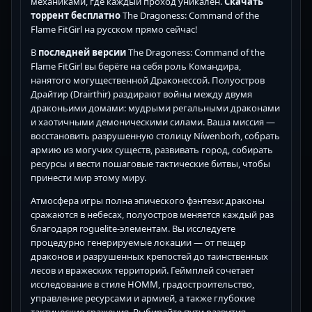
механиками, где каждый проход уникален.
Скачать
торрент бесплатно
The Dragoness: Command of the
Flame FitGirl на русском прямо сейчас!
В
последней версии
The Dragoness: Command of the
Flame FitGirl вы берёте на себя роль Командира,
нанятого могущественной Драконессой. Полуостров
Драйтир (Drairthir) раздирают войны между двумя
драконьими домами: мудрыми регальными драконами
и хаотичными демоническими силами. Ваша миссия —
восстановить разрушенную столицу Níwenborh, собрать
армию из могучих существ, развивать город, собирать
ресурсы и вести пошаговые тактические битвы, чтобы
принести мир этому миру.
Атмосфера игры полна эпического фэнтези: драконы
сражаются в небесах, полуостров меняется каждый раз
благодаря roguelite-элементам. Вы исследуете
процедурно генерируемые локации — от пещер
драконов и разрушенных крепостей до таинственных
лесов и вражеских территорий. Геймплей сочетает
исследование в стиле HOMM, градостроительство,
управление ресурсами и армией, а также глубокие
тактические сражения. Выбирайте пути развития,