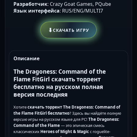
Разработчик
: Crazy Goat Games, PQube
Язык интерфейса
: RUS/ENG/MULTI7
⬇
СКАЧАТЬ ИГРУ
Описание
The Dragoness: Command of the
Flame FitGirl скачать торрент
бесплатно на русском полная
версия последняя
Хотите
скачать торрент The Dragoness: Command of
the Flame FitGirl бесплатно
? Здесь вы найдёте
полную
версию
игры на русском языке для PC!
The Dragoness:
Command of the Flame
— это эпическая смесь
классических
Heroes of Might & Magic
с roguelite-