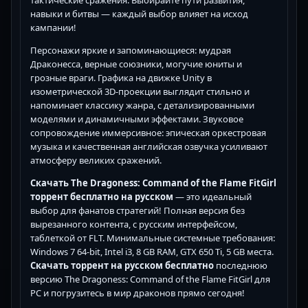
навыки и битвы — каждый выбор влияет на исход
кампании!
Персонажи яркие и запоминающиеся: мудрая
Драконесса, верные союзники, могучие юниты и
грозные враги. Графика на движке Unity в
изометрической 3D-проекции выглядит стильно и
напоминает классику жанра, с детализированными
моделями и динамичными эффектами. Звуковое
сопровождение иммерсивное: эпическая оркестровая
музыка и качественная английская озвучка усиливают
атмосферу великих сражений.
Скачать The Dragoness: Command of the Flame FitGirl
торрент бесплатно на русском
— это идеальный
выбор для фанатов стратегий! Полная версия без
вырезанного контента, с русским интерфейсом,
таблеткой от FLT. Минимальные системные требования:
Windows 7 64-bit, Intel i3, 8 GB RAM, GTX 650 Ti, 5 GB места.
Скачать торрент на русском бесплатно
последнюю
версию The Dragoness: Command of the Flame FitGirl для
PC и погрузитесь в мир драконов прямо сегодня!