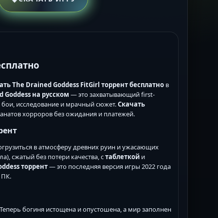
бесплатно
ать The Drained Goddess FitGirl торрент бесплатно
в
d Goddess на русском
— это захватывающий first-
ые бои, исследование и мрачный сюжет.
Скачать
анатов хорроров без ожидания и платежей.
ррент
огрузиться в атмосферу древних руин и ужасающих
ла), сжатый без потери качества, с
таблеткой
и
oddess торрент
— это последняя версия игры 2022 года
 ПК.
 Теперь богиня истощена и опустошена, а мир заполнен