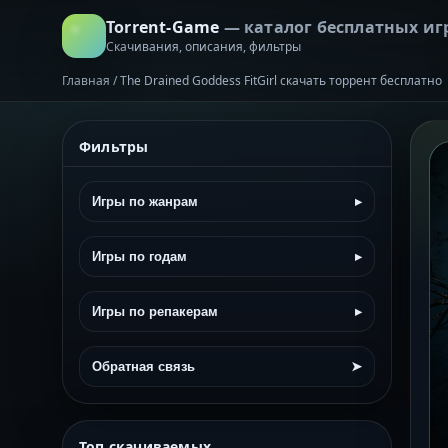
Torrent-Game
— каталог бесплатных иг
Скачивания, описания, фильтры
Главная
/
The Drained Goddess FitGirl скачать торрент бесплатно
Фильтры
Игры по жанрам
▸
Игры по годам
▸
Игры по репакерам
▸
Обратная связь
➤
Топ скачиваемых