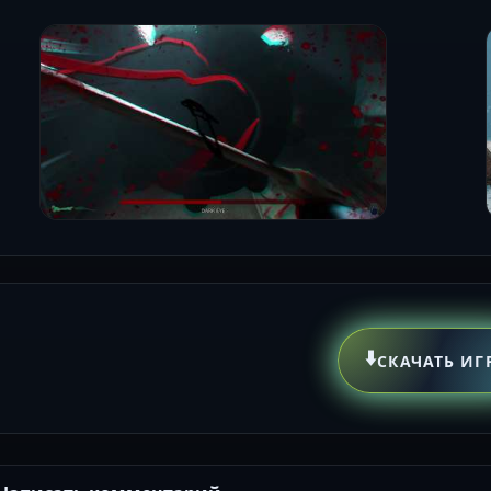
⬇️
СКАЧАТЬ ИГ