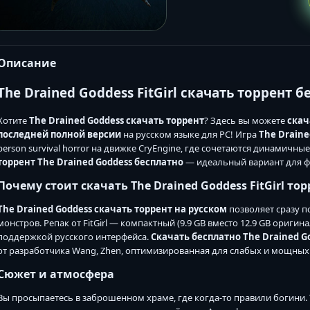
Описание
The Drained Goddess FitGirl скачать торрент 
Хотите
The Drained Goddess скачать торрент
? Здесь вы можете
скач
последней полной версии
на русском языке для PC! Игра
The Draine
person survival horror на движке CryEngine, где сочетаются динамичн
торрент The Drained Goddess бесплатно
— идеальный вариант для ф
Почему стоит скачать The Drained Goddess FitGirl то
The Drained Goddess скачать торрент на русском
позволяет сразу п
монстров. Репак от FitGirl — компактный (9.9 GB вместо 12.9 GB оригина
поддержкой русского интерфейса.
Скачать бесплатно The Drained G
от разработчика Wang, Zhen, оптимизированная для слабых и мощных
Сюжет и атмосфера
Вы просыпаетесь в заброшенном храме, где когда-то правили богини.