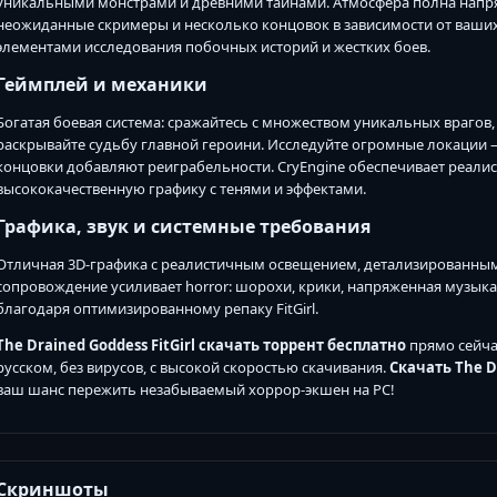
уникальными монстрами и древними тайнами. Атмосфера полна напря
неожиданные скримеры и несколько концовок в зависимости от ваших де
элементами исследования побочных историй и жестких боев.
Геймплей и механики
Богатая боевая система: сражайтесь с множеством уникальных врагов
раскрывайте судьбу главной героини. Исследуйте огромные локации
концовки добавляют реиграбельности. CryEngine обеспечивает реали
высококачественную графику с тенями и эффектами.
Графика, звук и системные требования
Отличная 3D-графика с реалистичным освещением, детализированны
сопровождение усиливает horror: шорохи, крики, напряженная музыка
благодаря оптимизированному репаку FitGirl.
The Drained Goddess FitGirl скачать торрент бесплатно
прямо сейчас
русском, без вирусов, с высокой скоростью скачивания.
Скачать The D
ваш шанс пережить незабываемый хоррор-экшен на PC!
Скриншоты