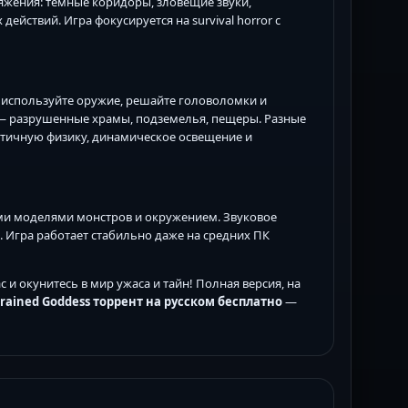
жения: темные коридоры, зловещие звуки,
йствий. Игра фокусируется на survival horror с
, используйте оружие, решайте головоломки и
 — разрушенные храмы, подземелья, пещеры. Разные
стичную физику, динамическое освещение и
ми моделями монстров и окружением. Звуковое
. Игра работает стабильно даже на средних ПК
 и окунитесь в мир ужаса и тайн! Полная версия, на
rained Goddess торрент на русском бесплатно
—