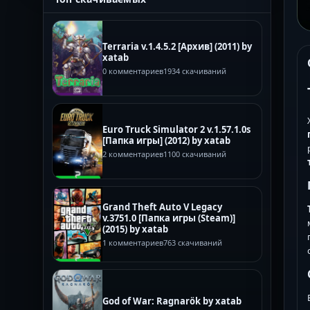
Terraria v.1.4.5.2 [Архив] (2011) by
xatab
0 комментариев
1934 скачиваний
Euro Truck Simulator 2 v.1.57.1.0s
[Папка игры] (2012) by xatab
2 комментариев
1100 скачиваний
Grand Theft Auto V Legacy
v.3751.0 [Папка игры (Steam)]
(2015) by xatab
1 комментариев
763 скачиваний
God of War: Ragnarök by xatab