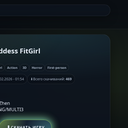
dess FitGirl
rl
Action
3D
Horror
First-person
02.2026 - 01:54
⬇
Всего скачиваний:
469
 Zhen
ENG/MULTI3
⬇
СКАЧАТЬ ИГРУ