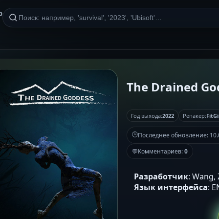
р
The Drained God
Год выхода:
2022
Репакер:
FitGi
🕒
Последнее обновление:
10.
💬
Комментариев:
0
Разработчик
: Wang,
Язык интерфейса
: 