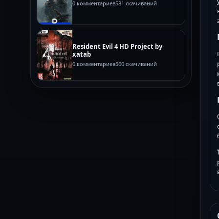
0 комментариев
581 скачиваний
Resident Evil 4 HD Project by
xatab
0 комментариев
560 скачиваний