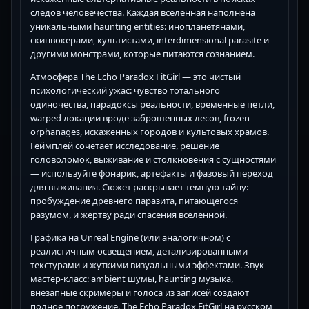
следов человечества. Каждая вселенная наполнена
уникальными haunting entities: инопланетянами,
скинвокерами, культистами, interdimensional parasite и
другими монстрами, которые питаются сознанием.
Атмосфера The Echo Paradox FitGirl — это чистый
психологический ужас: чувство тотального
одиночества, парадоксы реальности, временные петли,
warped локации вроде заброшенных лесов, frozen
orphanages, искаженных городов и культовых храмов.
Геймплей сочетает исследование, решение
головоломок, выживание и столкновения с сущностями
— используйте фонарик, артефакты и фазовый переход
для выживания. Сюжет раскрывает темную тайну:
пробуждение древнего паразита, питающегося
разумом, и жертву ради спасения вселенной.
Графика на Unreal Engine (или аналогичном) с
реалистичным освещением, детализированными
текстурами и жуткими визуальными эффектами. Звук —
мастер-класс: ambient шумы, haunting музыка,
внезапные скримеры и голоса из записей создают
полное погружение. The Echo Paradox FitGirl на русском