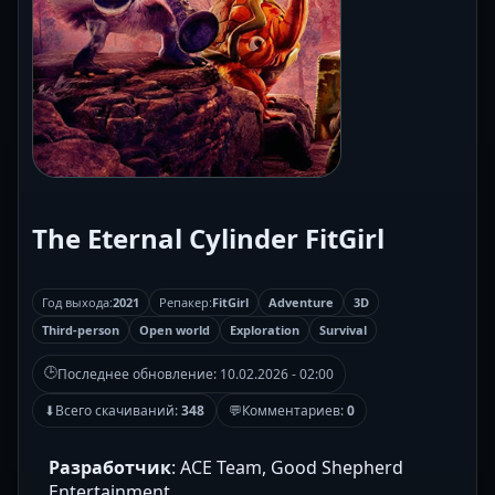
The Eternal Cylinder FitGirl
Год выхода:
2021
Репакер:
FitGirl
Adventure
3D
Third-person
Open world
Exploration
Survival
🕒
Последнее обновление:
10.02.2026 - 02:00
⬇
Всего скачиваний:
348
💬
Комментариев:
0
Разработчик
: ACE Team, Good Shepherd
Entertainment