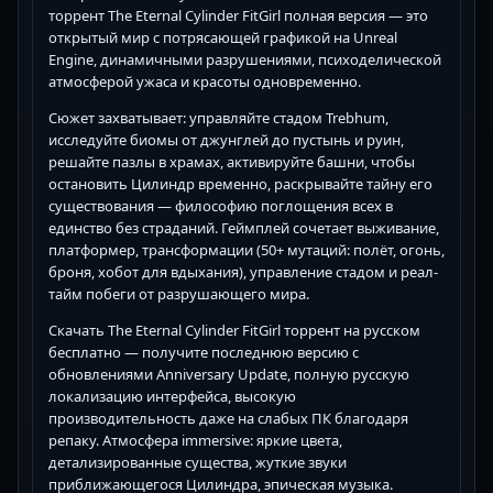
торрент The Eternal Cylinder FitGirl полная версия — это
открытый мир с потрясающей графикой на Unreal
Engine, динамичными разрушениями, психоделической
атмосферой ужаса и красоты одновременно.
Сюжет захватывает: управляйте стадом Trebhum,
исследуйте биомы от джунглей до пустынь и руин,
решайте пазлы в храмах, активируйте башни, чтобы
остановить Цилиндр временно, раскрывайте тайну его
существования — философию поглощения всех в
единство без страданий. Геймплей сочетает выживание,
платформер, трансформации (50+ мутаций: полёт, огонь,
броня, хобот для вдыхания), управление стадом и реал-
тайм побеги от разрушающего мира.
Скачать The Eternal Cylinder FitGirl торрент на русском
бесплатно — получите последнюю версию с
обновлениями Anniversary Update, полную русскую
локализацию интерфейса, высокую
производительность даже на слабых ПК благодаря
репаку. Атмосфера immersive: яркие цвета,
детализированные существа, жуткие звуки
приближающегося Цилиндра, эпическая музыка.