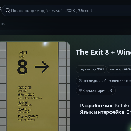
р
атно
The Exit 8 + Win
Год выхода:
2023
Репакер:
FitGi
🕒
Последнее обновление:
10.
💬
Комментариев:
0
Разработчик
: Kotake
Язык интерфейса
: 