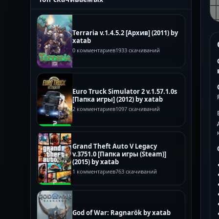
Terraria v.1.4.5.2 [Архив] (2011) by
xatab
0 комментариев
1933 скачиваний
Euro Truck Simulator 2 v.1.57.1.0s
[Папка игры] (2012) by xatab
2 комментариев
1097 скачиваний
Grand Theft Auto V Legacy
v.3751.0 [Папка игры (Steam)]
(2015) by xatab
1 комментариев
763 скачиваний
God of War: Ragnarök by xatab