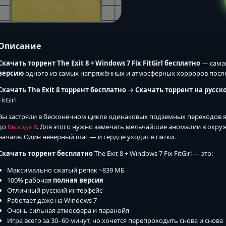
Описание
Скачать торрент The Exit 8 + Windows 7 Fix FitGirl бесплатно
— самая
версию
одного из самых напряжённых и атмосферных хорроров посл
Скачать The Exit 8 торрент бесплатно
→
Скачать торрент на русск
FitGirl
Вы застряли в бесконечном цикле одинаковых подземных переходов я
до
Выхода 8
. Для этого нужно замечать мельчайшие аномалии в окру
начале. Один неверный шаг — и сердце уходит в пятки.
Скачать торрент бесплатно
The Exit 8 + Windows 7 Fix FitGirl — это:
Максимально сжатый репак ~839 МБ
100% рабочая
полная версия
Отличный русский интерфейс
Работает даже на Windows 7
Очень сильная атмосфера и паранойя
Игра всего за 30–60 минут, но хочется перепроходить снова и снова