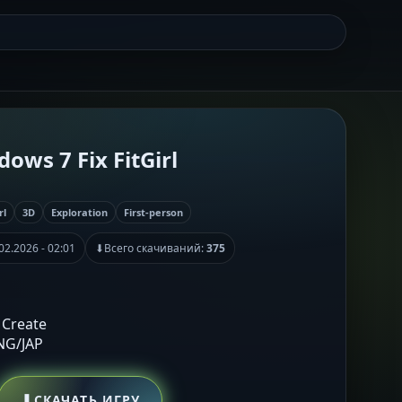
dows 7 Fix FitGirl
rl
3D
Exploration
First-person
02.2026 - 02:01
⬇
Всего скачиваний:
375
 Create
ENG/JAP
⬇
СКАЧАТЬ ИГРУ