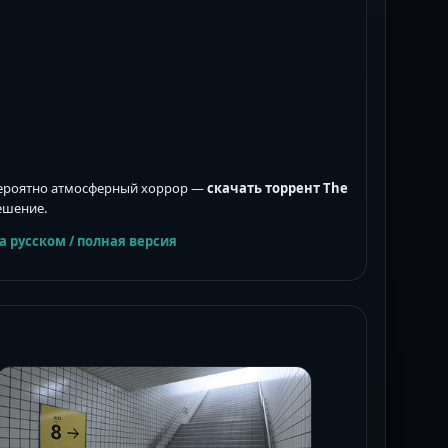
вероятно атмосферный хоррор —
скачать торрент The
ешение.
а русском
/
полная версия