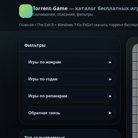
Torrent-Game
— каталог бесплатных иг
Скачивания, описания, фильтры
Главная
/
The Exit 8 + Windows 7 Fix FitGirl скачать торрент беспл
Фильтры
Игры по жанрам
▸
Игры по годам
▸
Игры по репакерам
▸
Обратная связь
➤
Топ скачиваемых