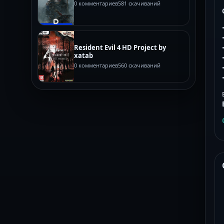
0 комментариев
581 скачиваний
Resident Evil 4 HD Project by
xatab
0 комментариев
560 скачиваний