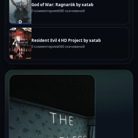
God of War: Ragnarök by xatab
0 комментариев
580 скачиваний
Resident Evil 4 HD Project by xatab
0 комментариев
560 скачиваний