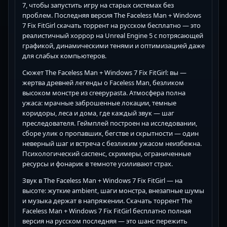
7, чтобы запустить игру на старых системах без
проблем. Последняя версия The Faceless Man + Windows
7 Fix FitGirl скачать торрент на русском бесплатно — это
реалистичный хоррор на Unreal Engine 5 с потрясающей
графикой, динамическими тенями и оптимизацией даже
для слабых компьютеров.
Сюжет The Faceless Man + Windows 7 Fix FitGirl: вы —
жертва древней легенды о Faceless Man, безликом
высоком монстре из creepypasta. Атмосфера полна
ужаса: мрачные заброшенные локации, темные
коридоры, леса и дома, где каждый звук — шаг
преследователя. Геймплей построен на исследовании,
сборе улик о пропавших, бегстве и скрытности — один
неверный шаг и встреча с безликим ужасом неизбежна.
Психологический саспенс, скримеры, ограниченные
ресурсы и фонарик в темноте усиливают страх.
Звук в The Faceless Man + Windows 7 Fix FitGirl — на
высоте: жуткие ambient, шаги монстра, внезапные шумы
и музыка держат в напряжении. Скачать торрент The
Faceless Man + Windows 7 Fix FitGirl бесплатно полная
версия на русском последняя — это шанс пережить