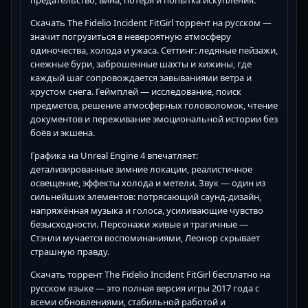
Скачать The Fidelio Incident FitGirl торрент на русском —
значит погрузиться в невероятную атмосферу
одиночества, холода и ужаса. Сеттинг: ледяные пейзажи,
снежные бури, заброшенные шахты и хижины, где
каждый шаг сопровождается завываниями ветра и
хрустом снега. Геймплей — исследование, поиск
предметов, решение атмосферных головоломок, чтение
документов и переживание эмоциональной истории без
боёв и экшена.
Графика на Unreal Engine 4 впечатляет:
детализированные зимние локации, реалистичное
освещение, эффекты холода и метели. Звук — один из
сильнейших элементов: потрясающий саунд-дизайн,
напряжённая музыка и голоса, усиливающие чувство
безысходности. Персонажи живые и трагичные —
Стэнли мучается воспоминаниями, Леонор скрывает
страшную правду.
Скачать торрент The Fidelio Incident FitGirl бесплатно на
русском языке — это полная версия игры 2017 года с
всеми обновлениями, стабильной работой и