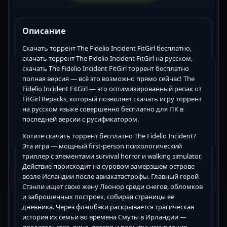
Описание
Скачать торрент The Fidelio Incident FitGirl бесплатно,
скачать торрент The Fidelio Incident FitGirl на русском,
скачать The Fidelio Incident FitGirl торрент бесплатно
полная версия — всё это возможно прямо сейчас! The
Fidelio Incident FitGirl — это оптимизированный репак от
FitGirl Repacks, который позволяет скачать игру торрент
на русском языке совершенно бесплатно для ПК в
последней версии с русификатором.
Хотите скачать торрент бесплатно The Fidelio Incident?
Эта игра — мощный first-person психологический
триллер с элементами survival horror и walking simulator.
Действие происходит на суровом замерзшем острове
возле Исландии после авиакатастрофы. Главный герой
Стэнли ищет свою жену Леонор среди снегов, обломков
и заброшенных построек, собирая страницы её
дневника. Через флэшбэки раскрывается трагическая
история их семьи во времена Смуты в Ирландии —
предательство, вина, потеря и попытка искупления.